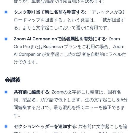
使うか、重要な議論では発言順序を決めます。
タスク割り当て時に名前を明言する
: 「アレックスがQ3
ロードマップを担当する」という発言は、「彼が担当す
る」よりも文字起こしにおいて遥かに有用です。
Zoom AI Companionで話者属性を有効にする
: Zoom
One ProまたはBusiness+プランをご利用の場合、Zoom
AI Companionが文字起こし内の話者を自動的にラベル付
けできます。
会議後
共有前に編集する
: Zoomの文字起こし精度は、固有名
詞、製品名、頭字語で低下します。生の文字起こしを5分
間編集するだけで、最も混乱を招くエラーを修正できま
す。
セクションヘッダーを追加する
: 共有前に文字起こしを論