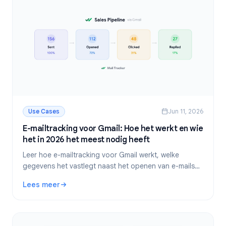
Use Cases
Jun 11, 2026
E-mailtracking voor Gmail: Hoe het werkt en wie
het in 2026 het meest nodig heeft
Leer hoe e-mailtracking voor Gmail werkt, welke
gegevens het vastlegt naast het openen van e-mails
en welke professionals er de meeste waarde uit halen.
Lees meer
Inclusief installatiehandleiding.
: E-mailtracking voor Gmail: Hoe het werkt en wie het in 