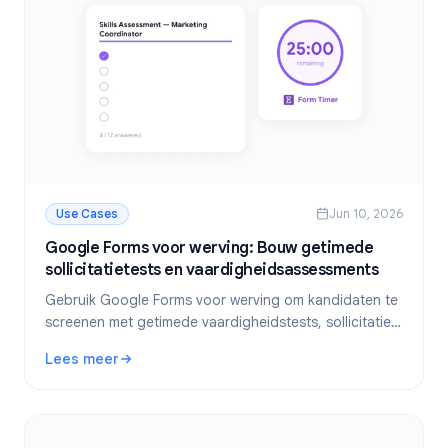
Use Cases
Jun 10, 2026
Google Forms voor werving: Bouw getimede
sollicitatietests en vaardigheidsassessments
Gebruik Google Forms voor werving om kandidaten te
screenen met getimede vaardigheidstests, sollicitaties
en gestructureerde assessments. Stap-voor-stap
Lees meer
handleiding voor HR-teams.
: Google Forms voor werving: Bouw getimede sollicitatie