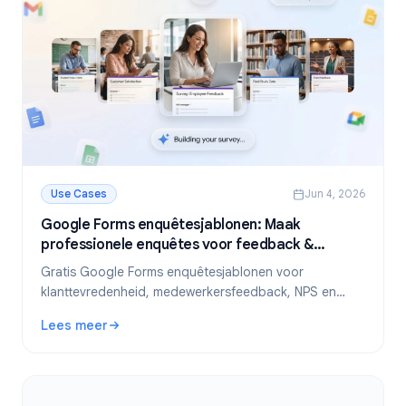
Use Cases
Jun 4, 2026
Google Forms enquêtesjablonen: Maak
professionele enquêtes voor feedback &
onderzoek
Gratis Google Forms enquêtesjablonen voor
klanttevredenheid, medewerkersfeedback, NPS en
meer. Stap-voor-stap handleiding voor het maken,
Lees meer
delen en analyseren van enquêtes.
: Google Forms enquêtesjablonen: Maak professionele e