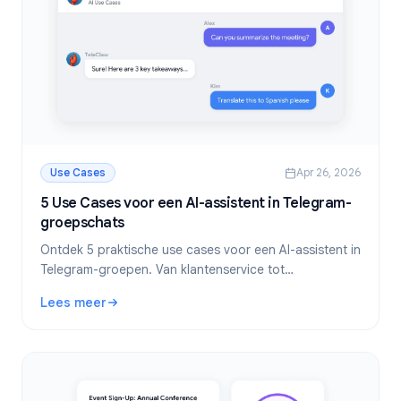
Use Cases
Apr 26, 2026
5 Use Cases voor een AI-assistent in Telegram-
groepschats
Ontdek 5 praktische use cases voor een AI-assistent in
Telegram-groepen. Van klantenservice tot
communitybeheer: leer hoe AI-bots tijd besparen en
Lees meer
de kwaliteit van groepen verbeteren.
: 5 Use Cases voor een AI-assistent in Telegram-groepsc