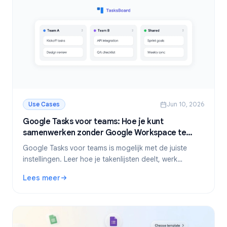
Use Cases
Jun 10, 2026
Google Tasks voor teams: Hoe je kunt
samenwerken zonder Google Workspace te
verlaten
Google Tasks voor teams is mogelijk met de juiste
instellingen. Leer hoe je takenlijsten deelt, werk
toewijst en teamprojecten beheert binnen Google
Lees meer
Workspace met TasksBoard.
: Google Tasks voor teams: Hoe je kunt samenwerken zon