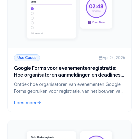
Use Cases
Apr 24, 2026
Google Forms voor evenementenregistratie:
Hoe organisatoren aanmeldingen en deadlines
beheren
Ontdek hoe organisatoren van evenementen Google
Forms gebruiken voor registratie, van het bouwen van
het perfecte aanmeldformulier tot het automatisch
Lees meer
beheren van deadlines met Form Timer.
: Google Forms voor evenementenregistratie: Hoe organi