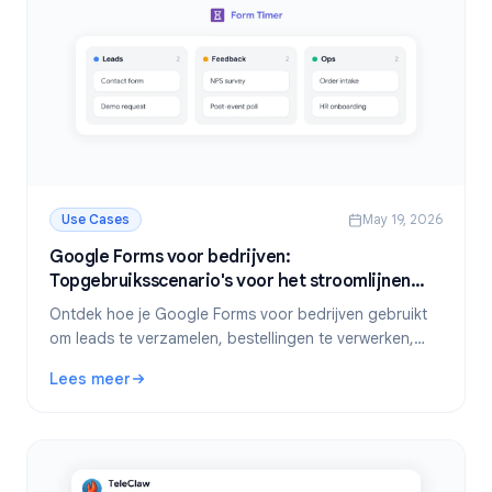
Use Cases
May 19, 2026
Google Forms voor bedrijven:
Topgebruiksscenario's voor het stroomlijnen
van gegevensverzameling
Ontdek hoe je Google Forms voor bedrijven gebruikt
om leads te verzamelen, bestellingen te verwerken,
feedback te verzamelen en workflows te
Lees meer
automatiseren. Praktische gebruiksscenario's met tips.
: Google Forms voor bedrijven: Topgebruiksscenario's vo