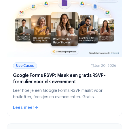
Use Cases
Jun 20, 2026
Google Forms RSVP: Maak een gratis RSVP-
formulier voor elk evenement
Leer hoe je een Google Forms RSVP maakt voor
bruiloften, feestjes en evenementen. Gratis
stapsgewijze handleiding met sjablonen, tips en het
Lees meer
automatisch instellen van een deadline.
: Google Forms RSVP: Maak een gratis RSVP-formulier vo