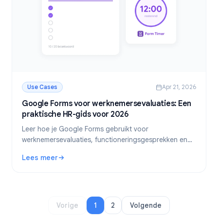
Use Cases
Apr 21, 2026
Google Forms voor werknemersevaluaties: Een
praktische HR-gids voor 2026
Leer hoe je Google Forms gebruikt voor
werknemersevaluaties, functioneringsgesprekken en
HR-beoordelingen. Stap-voor-stap gids met
Lees meer
sjablonen.
: Google Forms voor werknemersevaluaties: Een praktisc
Vorige
1
2
Volgende