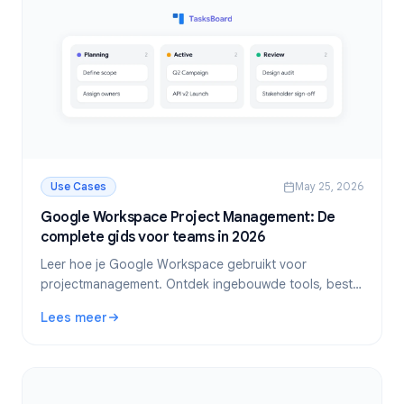
Use Cases
May 25, 2026
Google Workspace Project Management: De
complete gids voor teams in 2026
Leer hoe je Google Workspace gebruikt voor
projectmanagement. Ontdek ingebouwde tools, best
practices en hoe TasksBoard team-samenwerking in
Lees meer
Google Tasks naar een hoger niveau tilt.
: Google Workspace Project Management: De complete gi