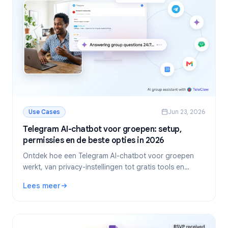
Use Cases
Jun 23, 2026
Telegram AI-chatbot voor groepen: setup,
permissies en de beste opties in 2026
Ontdek hoe een Telegram AI-chatbot voor groepen
werkt, van privacy-instellingen tot gratis tools en
zelfgehoste bots. Inclusief stappenplan en eerlijke
Lees meer
aanbevelingen voor jouw community.
: Telegram AI-chatbot voor groepen: setup, permissies en