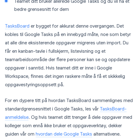
Teamet ditt bruker allerede Google Tasks og du vil ha et
bedre grensesnitt for dem
TasksBoard
er bygget for akkurat denne overgangen. Det
kobles til Google Tasks på en innebygd måte, noe som betyr
at alle dine eksisterende oppgaver migreres uten import. Du
får en kanban-tavle i fullskjerm, listevisning og et
teamarbeidsområde der flere personer kan se og oppdatere
oppgaver i sanntid. Hvis teamet ditt er inne i Google
Workspace, finnes det ingen raskere måte å få et skikkelig
oppgavestyringsoppsett på.
For en dypere titt på hvordan TasksBoard sammenlignes med
standardgrensesnittet i Google Tasks, les vår
TasksBoard-
anmeldelse
. Og hvis teamet ditt trenger å dele oppgaver med
kolleger som ennå ikke bruker et oppgaveverktøy, dekker
guiden vår om
hvordan dele Google Tasks
alternativene.