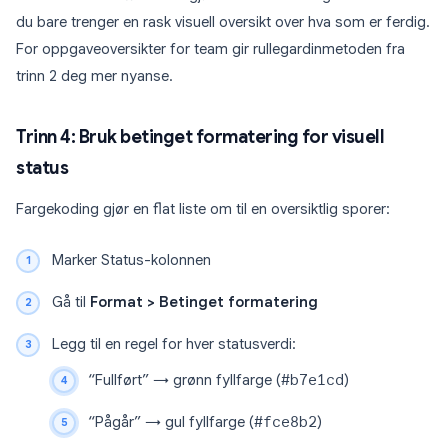
du bare trenger en rask visuell oversikt over hva som er ferdig.
For oppgaveoversikter for team gir rullegardinmetoden fra
trinn 2 deg mer nyanse.
Trinn 4: Bruk betinget formatering for visuell
status
Fargekoding gjør en flat liste om til en oversiktlig sporer:
Marker Status-kolonnen
Gå til
Format > Betinget formatering
Legg til en regel for hver statusverdi:
“Fullført” → grønn fyllfarge (
#b7e1cd
)
“Pågår” → gul fyllfarge (
#fce8b2
)