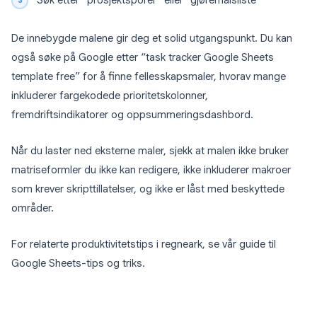
Søk etter “prosjektsporer” eller “gjøremålsliste”
De innebygde malene gir deg et solid utgangspunkt. Du kan
også søke på Google etter “task tracker Google Sheets
template free” for å finne fellesskapsmaler, hvorav mange
inkluderer fargekodede prioritetskolonner,
fremdriftsindikatorer og oppsummeringsdashbord.
Når du laster ned eksterne maler, sjekk at malen ikke bruker
matriseformler du ikke kan redigere, ikke inkluderer makroer
som krever skripttillatelser, og ikke er låst med beskyttede
områder.
For relaterte produktivitetstips i regneark, se vår guide til
Google Sheets-tips og triks.