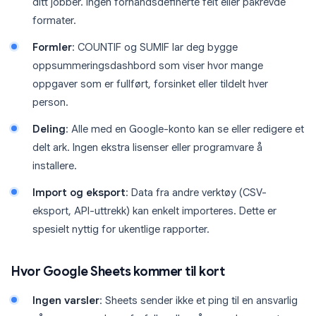
ditt jobber. Ingen forhåndsdefinerte felt eller påkrevde
formater.
Formler
: COUNTIF og SUMIF lar deg bygge
oppsummeringsdashbord som viser hvor mange
oppgaver som er fullført, forsinket eller tildelt hver
person.
Deling
: Alle med en Google-konto kan se eller redigere et
delt ark. Ingen ekstra lisenser eller programvare å
installere.
Import og eksport
: Data fra andre verktøy (CSV-
eksport, API-uttrekk) kan enkelt importeres. Dette er
spesielt nyttig for ukentlige rapporter.
Hvor Google Sheets kommer til kort
Ingen varsler
: Sheets sender ikke et ping til en ansvarlig