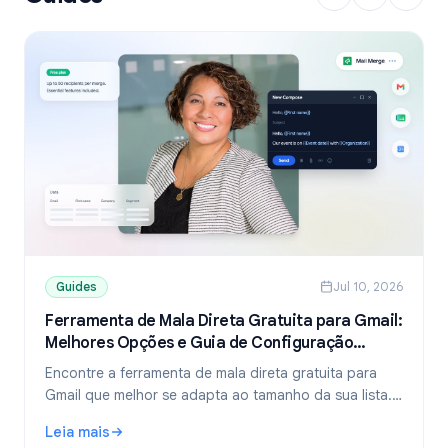
Guides
Jul 10, 2026
Ferramenta de Mala Direta Gratuita para Gmail:
Melhores Opções e Guia de Configuração
(2026)
Encontre a ferramenta de mala direta gratuita para
Gmail que melhor se adapta ao tamanho da sua lista.
Compare os planos gratuitos do YAMM, Mailmeteor e
Leia mais
Mail Merge, e aprenda a enviar e-mails personalizados
: Ferramenta de Mala Direta Gratuita para Gmail: Melhore