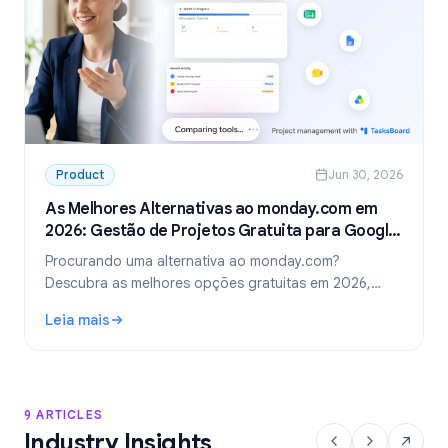
Product
Jun 30, 2026
As Melhores Alternativas ao monday.com em
2026: Gestão de Projetos Gratuita para Google
Workspace
Procurando uma alternativa ao monday.com?
Descubra as melhores opções gratuitas em 2026,
incluindo a escolha ideal para equipes que usam
Leia mais
Google Workspace: o TasksBoard.
: As Melhores Alternativas ao monday.com em 2026: Gest
9 ARTICLES
Industry Insights