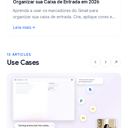
Organizar sua Caixa de Entrada em 2026
Aprenda a usar os marcadores do Gmail para
organizar sua caixa de entrada. Crie, aplique cores e
aninhe marcadores, e automatize-os com filtros para
Leia mais
um fluxo de trabalho de e-mail mais limpo.
: Marcadores do Gmail: Guia Completo para Organizar sua
13 ARTICLES
Use Cases