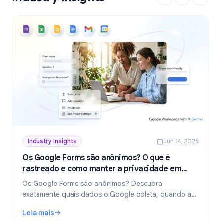
Industry Insights
Jun 14, 2026
Os Google Forms são anônimos? O que é
rastreado e como manter a privacidade em
2026
Os Google Forms são anônimos? Descubra
exatamente quais dados o Google coleta, quando as
respostas revelam sua identidade e como criar
Leia mais
formulários verdadeiramente anônimos em 2026.
: Os Google Forms são anônimos? O que é rastreado e c