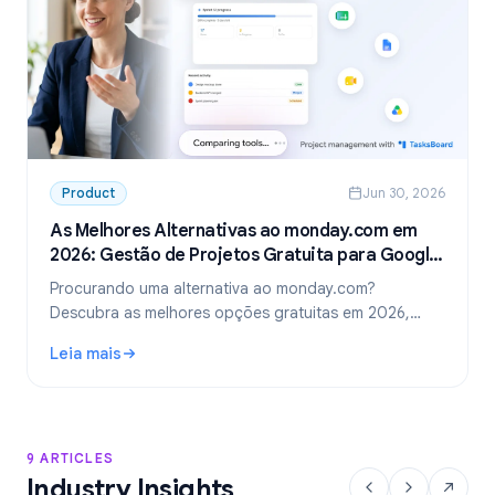
Product
Jun 30, 2026
As Melhores Alternativas ao monday.com em
2026: Gestão de Projetos Gratuita para Google
Workspace
Procurando uma alternativa ao monday.com?
Descubra as melhores opções gratuitas em 2026,
incluindo a escolha ideal para equipes que usam
Leia mais
Google Workspace: o TasksBoard.
: As Melhores Alternativas ao monday.com em 2026: Gest
9 ARTICLES
Industry Insights