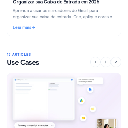
Organizar sua Caixa de Entrada em 2026
Aprenda a usar os marcadores do Gmail para
organizar sua caixa de entrada. Crie, aplique cores e
aninhe marcadores, e automatize-os com filtros para
Leia mais
um fluxo de trabalho de e-mail mais limpo.
: Marcadores do Gmail: Guia Completo para Organizar sua
13 ARTICLES
Use Cases