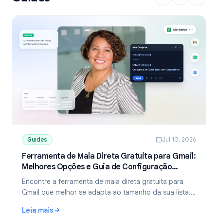
Guides
Jul 10, 2026
Ferramenta de Mala Direta Gratuita para Gmail:
Melhores Opções e Guia de Configuração
(2026)
Encontre a ferramenta de mala direta gratuita para
Gmail que melhor se adapta ao tamanho da sua lista.
Compare os planos gratuitos do YAMM, Mailmeteor e
Leia mais
Mail Merge, e aprenda a enviar e-mails personalizados
: Ferramenta de Mala Direta Gratuita para Gmail: Melhore