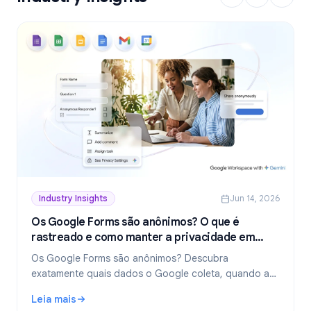
Industry Insights
Jun 14, 2026
Os Google Forms são anônimos? O que é
rastreado e como manter a privacidade em
2026
Os Google Forms são anônimos? Descubra
exatamente quais dados o Google coleta, quando as
respostas revelam sua identidade e como criar
Leia mais
formulários verdadeiramente anônimos em 2026.
: Os Google Forms são anônimos? O que é rastreado e c