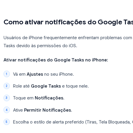
Ative a exceção de otimização de bateria:
O Android costuma encerrar aplicativos em segund
pode impedir o disparo de notificações. Para corrig
Vá em
Configurações > Apps > Google Tas
Toque em
Bateria
.
Selecione
Sem restrições
ou
Não otimizar
.
Repita o processo para o Google Calendar, já que 
ele na maioria dos dispositivos.
Como ativar notificações do Go