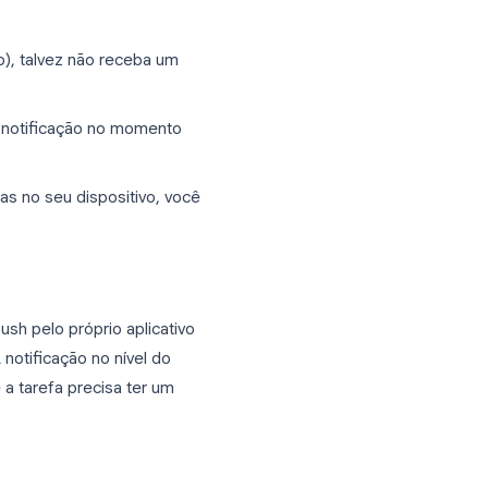
ntes da mesma forma que aplicativos de
istinção evita muita frustração.
fa do Google, ela aparece no seu
vem do
Google Calendar
, e não
io específico), talvez não receba um
ar dispara uma notificação no momento
em desativadas no seu dispositivo, você