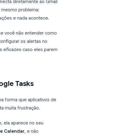
ividade mais subestimadas do Google
sitivo e se conecta diretamente ao Gmail
os esbarram no mesmo problema:
pelas notificações e nada acontece.
mprevisíveis se você não entender como
mente como configurar os alertas no
 soluções mais eficazes caso eles parem
s do Google Tasks