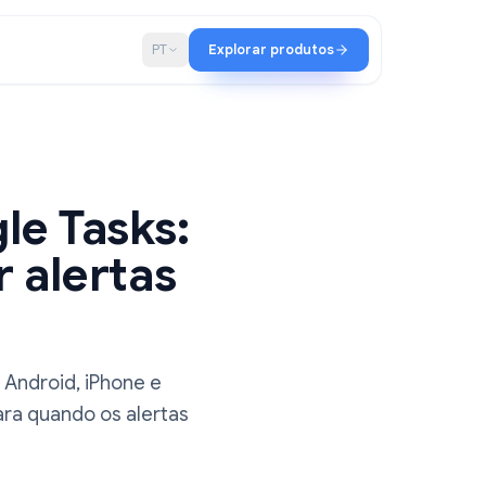
ia
Blog
PT
Explorar produtos
Google Tasks:
rigir alertas
le Tasks no Android, iPhone e
a passo para quando os alertas