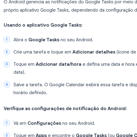
grade do calendário.
Para entender melhor como combinar tarefas e cal
usar o Google Calendar Tasks
.
Como ativar notificações do G
O Android gerencia as notificações do Google Ta
próprio aplicativo Google Tasks, dependendo da co
Usando o aplicativo Google Tasks:
Abra o
Google Tasks
no seu Android.
Crie uma tarefa e toque em
Adicionar detal