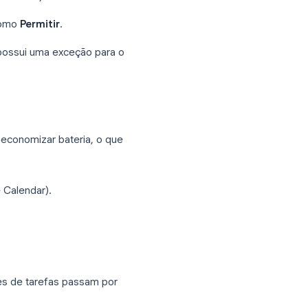
 data e hora específicas (não apenas a
 tarefa e disparará a notificação no
Android:
(ou
Google Calendar
).
que estejam como
Permitir
.
ivado ou se possui uma exceção para o