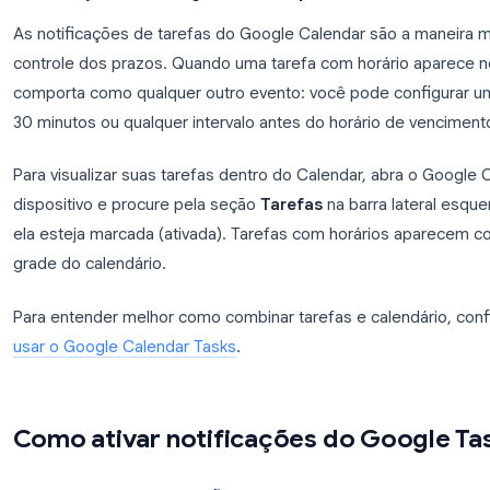
No Android e no iOS, o Google Tasks pode enviar no
ou via Google Calendar, desde que a tarefa tenha d
aplicativo deve estar ativada nas configurações do 
horário definido para disparar o alerta.
Notificações do Google Calendar para taref
As notificações de tarefas do Google Calendar sã
controle dos prazos. Quando uma tarefa com horár
comporta como qualquer outro evento: você pode 
30 minutos ou qualquer intervalo antes do horário
Para visualizar suas tarefas dentro do Calendar, 
dispositivo e procure pela seção
Tarefas
na barra 
ela esteja marcada (ativada). Tarefas com horár