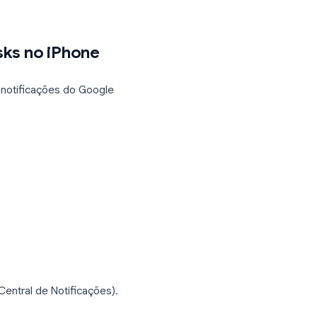
o plano para economizar bateria, o que
ir:
ks
(ou Google Calendar).
as notificações de tarefas passam por
ogle Tasks no iPhone