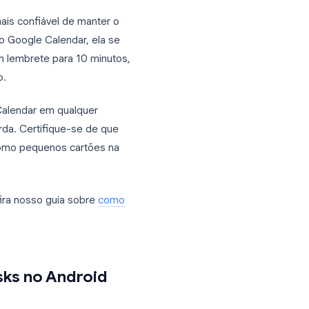
tificações push pelo próprio aplicativo
ata e hora. A notificação no nível do
seu celular, e a tarefa precisa ter um
as
o a maneira mais confiável de manter o
io aparece no Google Calendar, ela se
configurar um lembrete para 10 minutos,
 de vencimento.
abra o Google Calendar em qualquer
lateral esquerda. Certifique-se de que
ios aparecem como pequenos cartões na