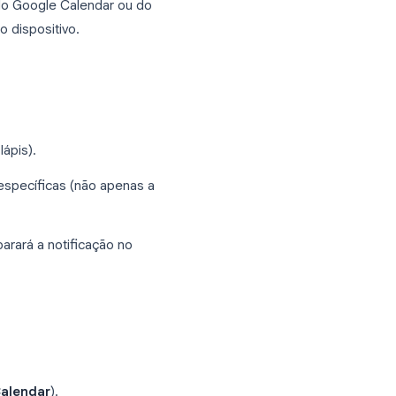
endário, confira nosso guia sobre
como
oogle Tasks no Android
sks por meio do Google Calendar ou do
nfiguração do dispositivo.
hes
(ícone de lápis).