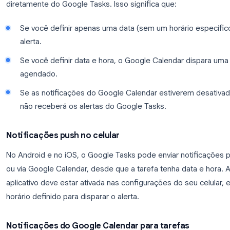
O Google Tasks não envia notificações independe
tarefas dedicados, como o Todoist. Entender essa d
Quando você adiciona uma
data e hora
a uma tare
Google Calendar. A notificação que você recebe 
diretamente do Google Tasks. Isso significa que:
Se você definir apenas uma data (sem um horár
alerta.
Se você definir data e hora, o Google Calend
agendado.
Se as notificações do Google Calendar estiver
não receberá os alertas do Google Tasks.
Notificações push no celular