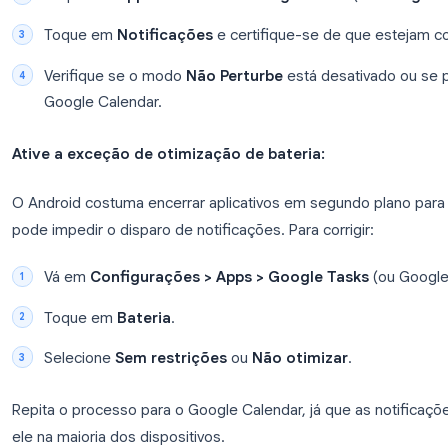
Toque em
Adicionar data/hora
e defina uma
data).
Salve a tarefa. O Google Calendar exibirá essa
horário definido.
Verifique as configurações de notificação do 
Vá em
Configurações
no seu Android.
Toque em
Apps
e encontre o
Google Tasks
Toque em
Notificações
e certifique-se de 
Verifique se o modo
Não Perturbe
está desat
Google Calendar.