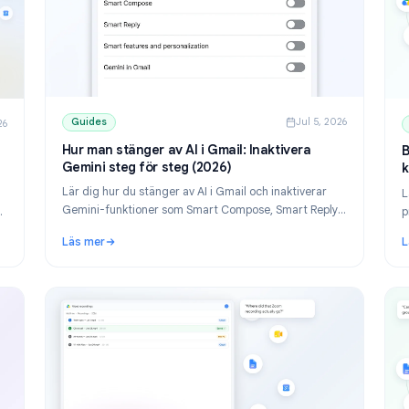
Guides
Jul 5,
ul 10, 2026
Hur man stänger av AI i Gmail: Inaktivera
ta
Gemini steg för steg (2026)
Lär dig hur du stänger av AI i Gmail och inaktiverar
om passar
Gemini-funktioner som Smart Compose, Smart Rep
ailmeteor
och Gemini-panelen. Steg för steg för dator och
mejl från
Läs mer
mobil.
lternativen och guide (2026)
: Hur man stänger av AI i Gmail: Inaktivera Gemini