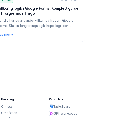
 2026
Guides
Jun 16, 2026
m
Villkorlig logik i Google Forms: Komplett guide
till förgrenade frågor
ade
Lär dig hur du använder villkorliga frågor i Google
Forms. Ställ in förgreningslogik, hopp-logik och
Mail
enkäter med flera vägar steg för steg i denna
Läs mer
kompletta guide.
ade på dina länkar
: Villkorlig logik i Google Forms: Komplett guide till fö