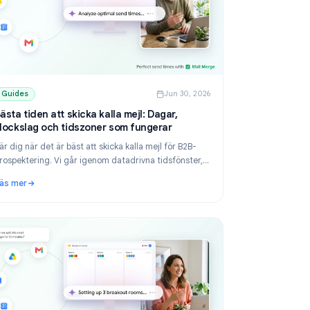
 2026
Guides
Jun 30, 2026
Bästa tiden att skicka kalla mejl: Dagar,
klockslag och tidszoner som fungerar
Lär dig när det är bäst att skicka kalla mejl för B2B-
ly
prospektering. Vi går igenom datadrivna tidsfönster,
tidszonsregler, schemaläggning i Gmail och hur Mail
Läs mer
Merge hjälper dig att pricka rätt.
 steg för steg (2026)
: Bästa tiden att skicka kalla mejl: Dagar, klockslag oc