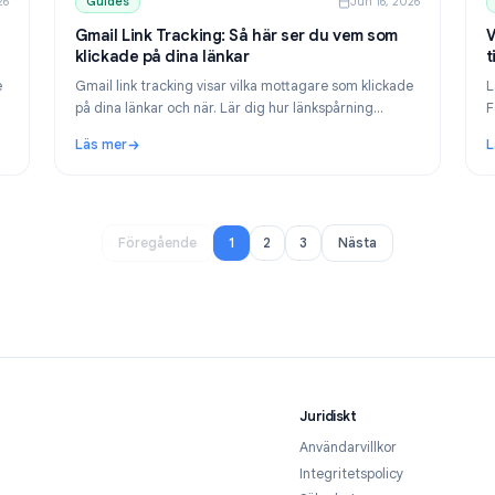
un 17, 2026
Guides
Jun 16,
Bygg en
Gmail Link Tracking: Så här ser du vem so
klickade på dina länkar
 i Google
Gmail link tracking visar vilka mottagare som klick
llar.
på dina länkar och när. Lär dig hur länkspårning
dera till
fungerar i Gmail och hur du konfigurerar det med 
Läs mer
Tracker.
 en gratis projekthanterare 2026
: Gmail Link Tracking: Så här ser du vem som klick
1
2
3
Föregående
Nästa