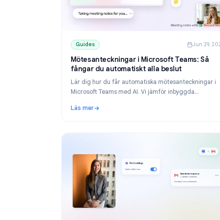
Guides
Ju
Mötesanteckningar i Microsoft Teams
fångar du automatiskt alla beslut
Lär dig hur du får automatiska mötesanteckn
Microsoft Teams med AI. Vi jämför inbyggda
anteckningsfunktioner, Copilot och externa A
Läs mer
som fungerar med alla abonnemang.
: Mötesanteckningar i Microsoft Teams: Så f