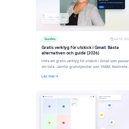
Guides
J
Gratis verktyg för utskick i Gmail: Bäs
alternativen och guide (2026)
Hitta ett gratis verktyg för utskick i Gmail s
din lista. Jämför gratistjänster som YAMM, M
och Mail Merge, och lär dig skicka personliga 
Läs mer
Google Sheets.
: Gratis verktyg för utskick i Gmail: Bästa a