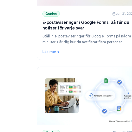
Guides
Ju
E-postaviseringar i Google Forms: Så 
notiser för varje svar
Ställ in e-postaviseringar för Google Forms 
minuter. Lär dig hur du notifierar flera person
skickar bekräftelsemejl till svarande och löse
Läs mer
när notiserna inte fungerar.
: E-postaviseringar i Google Forms: Så får du