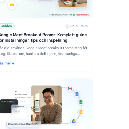
 2026
Guides
Jun 22, 2026
r
Google Meet Breakout Rooms: Komplett guide
för inställningar, tips och inspelning
n
Lär dig använda Google Meet breakout rooms steg för
steg. Skapa rum, hantera deltagare, lösa vanliga
problem och spela in sessioner för ditt team.
Läs mer
 kommer du åt dina filer
: Google Meet Breakout Rooms: Komplett guide för instä