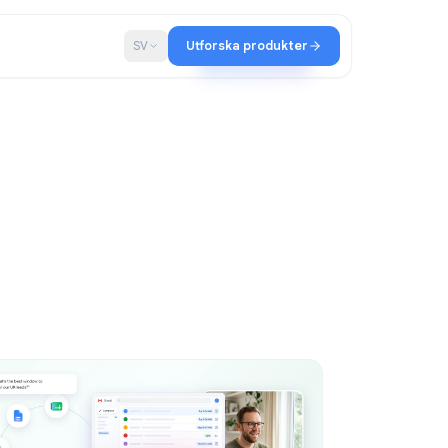
ap
Blogg
SV
Utforska produkter
ltir-teamet