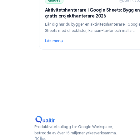
Guides
J
Aktivitetshanterare i Google Sheets: 
gratis projekthanterare 2026
Lär dig hur du bygger en aktivitetshanterare
Sheets med checklistor, kanban-tavlor och ma
Upptäck dessutom när det är dags att uppgra
Läs mer
ett dedikerat verktyg.
: Aktivitetshanterare i Google Sheets: Bygg