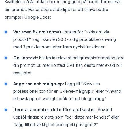
Kvaliteten på AI-utdata beror i hög grad på hur du formulerar
din prompt. Här är beprövade tips för att skriva bättre
prompts i Google Docs:
Var specifik om format:
Istället för “skriv om vår
produkt,” säg “skriv en 300-ordig produktbeskrivning
med 3 punkter som lyfter fram nyckelfunktioner”
Ge kontext:
Klistra in relevant bakgrundsinformation före
din prompt. Ju mer kontext GPT har, desto mer exakt blir
resultatet
Ange ton och målgrupp:
Lägg till “Skriv i en
professionell ton för en C-level-målgrupp” eller “Använd
ett avslappnat, vänligt språk för ett blogginlägg”
Iterera, acceptera inte första utkastet:
Använd
uppföljningsprompts som “gör detta mer koncist” eller
“lägg till ett verklighetsexempel i paragraf 2”