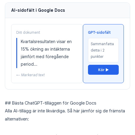
AI-sidofält i Google Docs
Ditt dokument
GPT-sidofält
Kvartalsresultaten visar en
Sammanfatta
15% ökning av intäkterna
detta i 2
jämfört med föregående
punkter
period...
Kör ▶
← Markerad text
## Bästa ChatGPT-tilläggen för Google Docs
Alla AI-tillägg är inte likvärdiga. Så här jämför sig de främsta
alternativen: