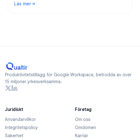
Läs mer
: Är Google Forms anonyma? Vad spåras och hur håller du 
Produktivitetstillägg för Google Workspace, betrodda av över
15 miljoner yrkesverksamma.
Juridiskt
Företag
Användarvillkor
Om oss
Integritetspolicy
Omdömen
Säkerhet
Karriär