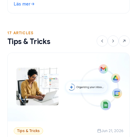
Läs mer
Google Sheets.
: Gratis verktyg för utskick i Gmail: Bästa alternativen och
17 ARTICLES
Tips & Tricks
Tips & Tricks
Jun 21, 2026