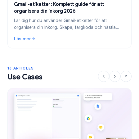
Gmail-etiketter: Komplett guide för att
organisera din inkorg 2026
Lär dig hur du använder Gmail-etiketter för att
organisera din inkorg. Skapa, färgkoda och nästla
etiketter, och automatisera dem sedan med filter för
Läs mer
ett effektivare e-postflöde.
: Gmail-etiketter: Komplett guide för att organisera din in
13 ARTICLES
Use Cases