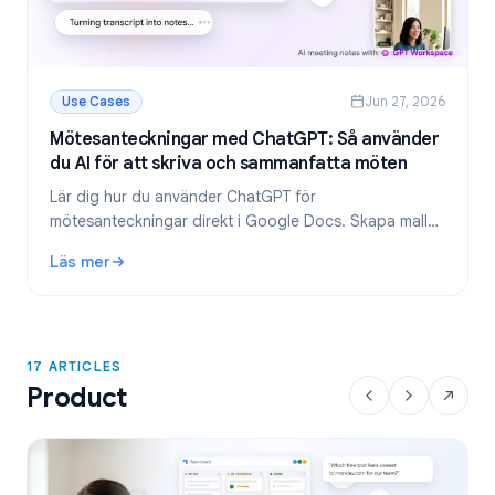
Use Cases
Jun 27, 2026
Mötesanteckningar med ChatGPT: Så använder
du AI för att skriva och sammanfatta möten
Lär dig hur du använder ChatGPT för
mötesanteckningar direkt i Google Docs. Skapa mallar,
sammanfatta transkriberingar och extrahera att göra-
Läs mer
listor med GPT Workspace.
: Mötesanteckningar med ChatGPT: Så använder du AI för 
17 ARTICLES
Product