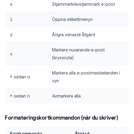
s
Stjärnmärk/avstjärnmärk e-post
l
Öppna etikettmenyn
z
Ångra senaste åtgärd
Markera nuvarande e-post
x
(kryssruta)
Markera alla e-postmeddelanden i
*
sedan
a
vyn
*
sedan
n
Avmarkera alla
Formateringskortkommandon (när du skriver)
Kortkommando
Åtgärd