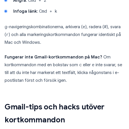
Ångra
:
Cmd + z
Infoga länk
:
Cmd + k
g
-navigeringskombinationerna, arkivera (
e
), radera (
#
), svara
(
r
) och alla markeringskortkommandon fungerar identiskt på
Mac och Windows.
Fungerar inte Gmail-kortkommandon på Mac?
Om
kortkommandon med en bokstav som
c
eller
e
inte svarar, se
till att du inte har markerat ett textfält, klicka någonstans i e-
postlistan först och försök igen.
Gmail-tips och hacks utöver
kortkommandon