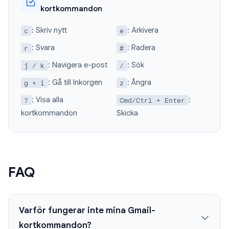
kortkommandon
: Skriv nytt
: Arkivera
c
e
: Svara
: Radera
r
#
: Navigera e-post
: Sök
j / k
/
: Gå till Inkorgen
: Ångra
g + i
z
: Visa alla
:
?
Cmd/Ctrl + Enter
kortkommandon
Skicka
FAQ
Varför fungerar inte mina Gmail-
kortkommandon?