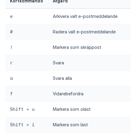
Kortkommando
Åtgärd
e
Arkivera valt e-postmeddelande
#
Radera valt e-postmeddelande
!
Markera som skräppost
r
Svara
a
Svara alla
f
Vidarebefordra
Shift + u
Markera som oläst
Shift + i
Markera som läst