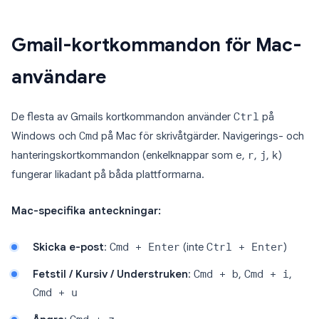
Gmail-kortkommandon för Mac-
användare
De flesta av Gmails kortkommandon använder
Ctrl
på
Windows och
Cmd
på Mac för skrivåtgärder. Navigerings- och
hanteringskortkommandon (enkelknappar som
e
,
r
,
j
,
k
)
fungerar likadant på båda plattformarna.
Mac-specifika anteckningar:
Skicka e-post
:
Cmd + Enter
(inte
Ctrl + Enter
)
Fetstil / Kursiv / Understruken
:
Cmd + b
,
Cmd + i
,
Cmd + u