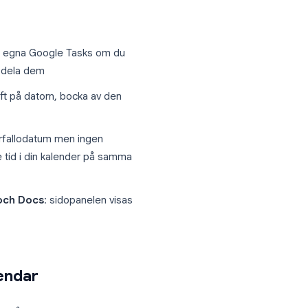
asks
, en lättviktig uppgiftshanterare som
orkspace.
er på det datum den förfaller. Du kan bocka
n i Gmail eller Google Docs.
du kan se dina egna Google Tasks om du
sBoard
för att dela dem
gg till en uppgift på datorn, bocka av den
fter har ett förfallodatum men ingen
 reserverar inte tid i din kalender på samma