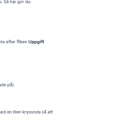
ndar, Gmail och Docs
: sidopanelen visas
oogle Calendar
 några få klick. Så här gör du:
ernativ
eller leta efter fliken
Uppgift