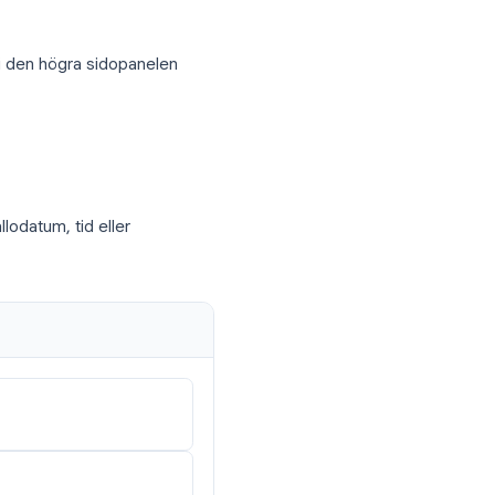
n dag du klickade på)
t, markerad med en liten kryssruta så att
nen för Tasks i den högra sidopanelen