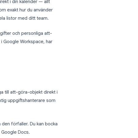
ttjade funktionerna i Google Workspace.
dem visas direkt i din kalender — allt
guiden går igenom exakt hur du använder
ift till att dela listor med ditt team.
la arbetsuppgifter och personliga att-
ordinera arbete i Google Workspace, har
er dig lägga till att-göra-objekt direkt i