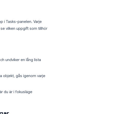
stor
användbart för att separera arbetsuppgifter
r projekt).
ar
är som standard “Mina uppgifter”)
menyn högst upp i Tasks-panelen. Varje