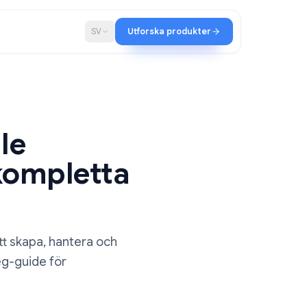
ap
Blogg
SV
Utforska produkter
Google
Den kompletta
asks för att skapa, hantera och
Steg-för-steg-guide för