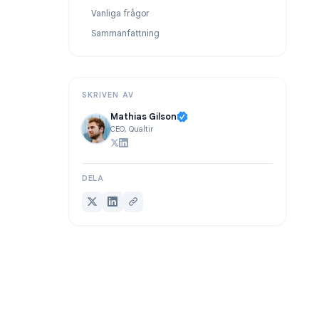
Google Tasks vs Google Reminders: Vad är skillnaden?
Hur team använder Google Tasks med TasksBoard
Vanliga frågor
Sammanfattning
SKRIVEN AV
Mathias Gilson
CEO, Qualtir
DELA