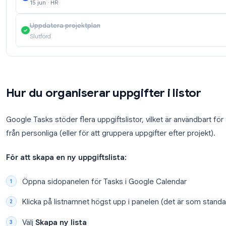
Klicka på uppgiften för att expandera den och lä
beskrivning
Sidopanel för Google Calendar Tasks
Granska budgetförslag för Q2
14 jun · Marknadsföring
Skicka onboarding-dokument till nyanställd
15 jun · HR
Uppdatera projektplan
Slutförd