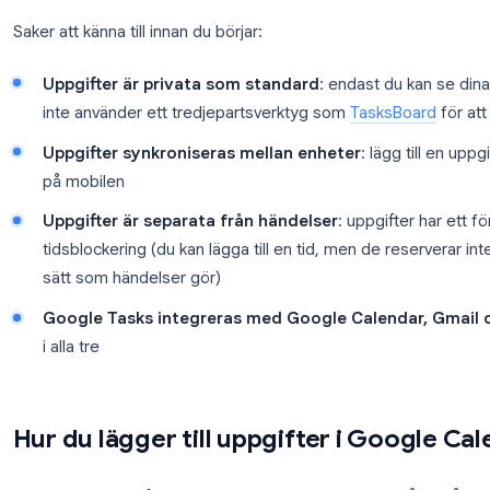
Google Calendar. Uppgifter är en del av
Google T
integreras i Gmail, Google Calendar och Google W
När du lägger till en uppgift visas den i din kalend
av den direkt från kalendervyn eller från sidopanele
Saker att känna till innan du börjar:
Uppgifter är privata som standard
: endast 
inte använder ett tredjepartsverktyg som
Task
Uppgifter synkroniseras mellan enheter
: lä
på mobilen
Uppgifter är separata från händelser
: uppgi
tidsblockering (du kan lägga till en tid, men de
sätt som händelser gör)