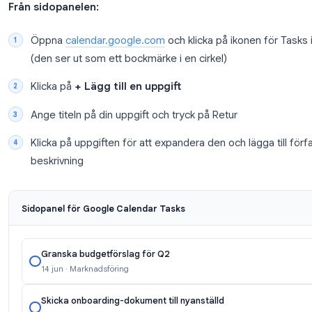
Lägg till en valfri beskrivning
Ställ in förfallodatum (det är som standard de
Klicka på
Spara
Uppgiften visas nu i din kalender på förfallodatume
du kan skilja den från händelser.
Från sidopanelen:
Öppna
calendar.google.com
och klicka på iko
(den ser ut som ett bockmärke i en cirkel)
Klicka på
+ Lägg till en uppgift
Ange titeln på din uppgift och tryck på Retur