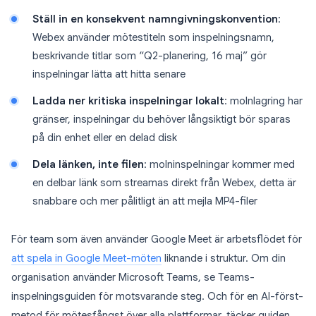
Ställ in en konsekvent namngivningskonvention
:
Webex använder mötestiteln som inspelningsnamn,
beskrivande titlar som “Q2-planering, 16 maj” gör
inspelningar lätta att hitta senare
Ladda ner kritiska inspelningar lokalt
: molnlagring har
gränser, inspelningar du behöver långsiktigt bör sparas
på din enhet eller en delad disk
Dela länken, inte filen
: molninspelningar kommer med
en delbar länk som streamas direkt från Webex, detta är
snabbare och mer pålitligt än att mejla MP4-filer
För team som även använder Google Meet är arbetsflödet för
att spela in Google Meet-möten
liknande i struktur. Om din
organisation använder Microsoft Teams, se Teams-
inspelningsguiden för motsvarande steg. Och för en AI-först-
metod för mötesfångst över alla plattformar, täcker guiden