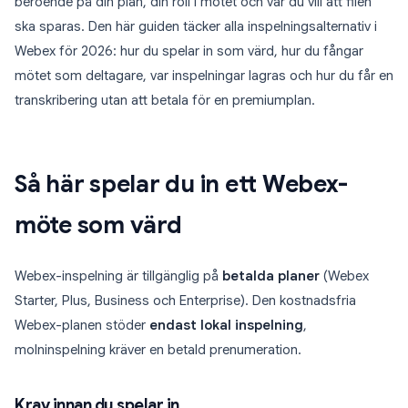
beroende på din plan, din roll i mötet och var du vill att filen
ska sparas. Den här guiden täcker alla inspelningsalternativ i
Webex för 2026: hur du spelar in som värd, hur du fångar
mötet som deltagare, var inspelningar lagras och hur du får en
transkribering utan att betala för en premiumplan.
Så här spelar du in ett Webex-
möte som värd
Webex-inspelning är tillgänglig på
betalda planer
(Webex
Starter, Plus, Business och Enterprise). Den kostnadsfria
Webex-planen stöder
endast lokal inspelning
,
molninspelning kräver en betald prenumeration.
Krav innan du spelar in