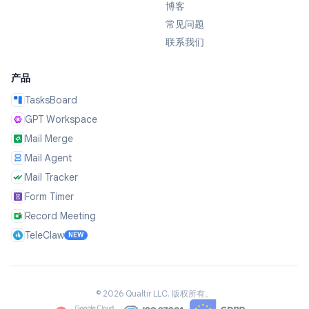
博客
常见问题
联系我们
产品
TasksBoard
GPT Workspace
Mail Merge
Mail Agent
Mail Tracker
Form Timer
Record Meeting
TeleClaw
NEW
©
2026
Qualtir LLC.
版权所有。