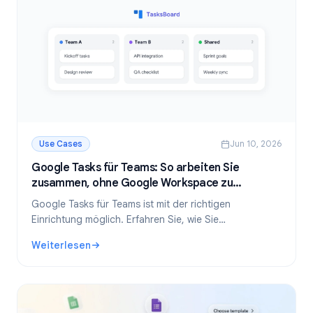
Use Cases
Jun 10, 2026
Google Tasks für Teams: So arbeiten Sie
zusammen, ohne Google Workspace zu
verlassen
Google Tasks für Teams ist mit der richtigen
Einrichtung möglich. Erfahren Sie, wie Sie
Aufgabenlisten teilen, Arbeit zuweisen und
Weiterlesen
Teamprojekte innerhalb von Google Workspace mit
: Google Tasks für Teams: So arbeiten Sie zusammen, oh
TasksBoard verwalten.