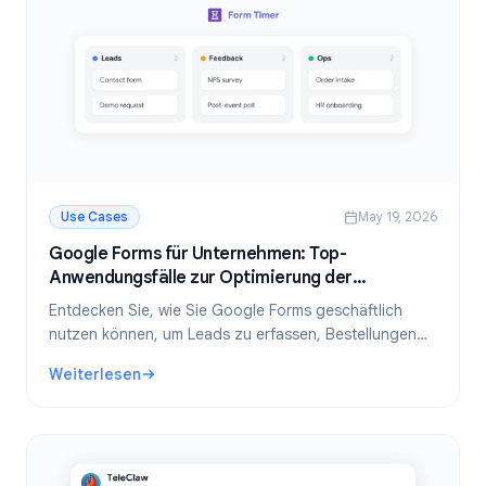
Use Cases
May 19, 2026
Google Forms für Unternehmen: Top-
Anwendungsfälle zur Optimierung der
Datenerfassung
Entdecken Sie, wie Sie Google Forms geschäftlich
nutzen können, um Leads zu erfassen, Bestellungen
abzuwickeln, Feedback einzuholen und Arbeitsabläufe
Weiterlesen
zu automatisieren. Praktische Anwendungsfälle mit
: Google Forms für Unternehmen: Top-Anwendungsfälle z
Tipps.