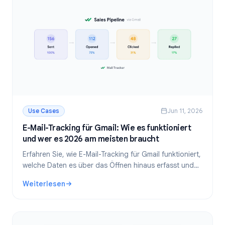
Use Cases
Jun 11, 2026
E-Mail-Tracking für Gmail: Wie es funktioniert
und wer es 2026 am meisten braucht
Erfahren Sie, wie E-Mail-Tracking für Gmail funktioniert,
welche Daten es über das Öffnen hinaus erfasst und
welche Berufsgruppen am meisten davon profitieren.
Weiterlesen
Inklusive Einrichtungsanleitung.
: E-Mail-Tracking für Gmail: Wie es funktioniert und wer 