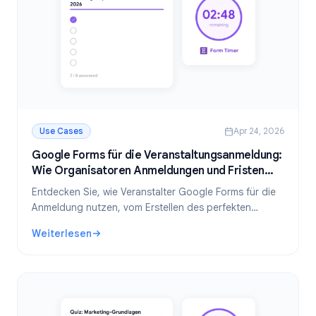
Use Cases
Apr 24, 2026
Google Forms für die Veranstaltungsanmeldung:
Wie Organisatoren Anmeldungen und Fristen
verwalten
Entdecken Sie, wie Veranstalter Google Forms für die
Anmeldung nutzen, vom Erstellen des perfekten
Anmeldeformulars bis hin zur automatischen
Weiterlesen
Verwaltung von Fristen mit Form Timer.
: Google Forms für die Veranstaltungsanmeldung: Wie Or