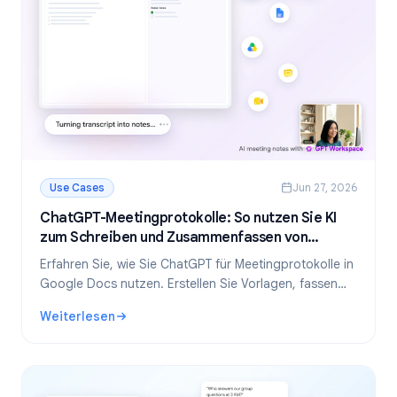
Use Cases
Jun 27, 2026
ChatGPT-Meetingprotokolle: So nutzen Sie KI
zum Schreiben und Zusammenfassen von
Meetings
Erfahren Sie, wie Sie ChatGPT für Meetingprotokolle in
Google Docs nutzen. Erstellen Sie Vorlagen, fassen
Sie Transkripte zusammen und extrahieren Sie
Weiterlesen
Aufgaben – alles mit GPT Workspace.
: ChatGPT-Meetingprotokolle: So nutzen Sie KI zum Schr