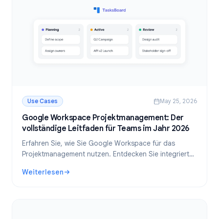
Use Cases
May 25, 2026
Google Workspace Projektmanagement: Der
vollständige Leitfaden für Teams im Jahr 2026
Erfahren Sie, wie Sie Google Workspace für das
Projektmanagement nutzen. Entdecken Sie integrierte
Tools, bewährte Methoden und wie TasksBoard die
Weiterlesen
Teamzusammenarbeit in Google Tasks ermöglicht.
: Google Workspace Projektmanagement: Der vollständige 