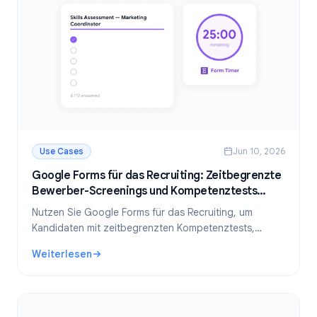
Use Cases
Jun 10, 2026
Google Forms für das Recruiting: Zeitbegrenzte
Bewerber-Screenings und Kompetenztests
erstellen
Nutzen Sie Google Forms für das Recruiting, um
Kandidaten mit zeitbegrenzten Kompetenztests,
Bewerbungsformularen und strukturierten
Weiterlesen
Assessments zu prüfen. Schritt-für-Schritt-Anleitung
: Google Forms für das Recruiting: Zeitbegrenzte Bewer
für HR-Teams.