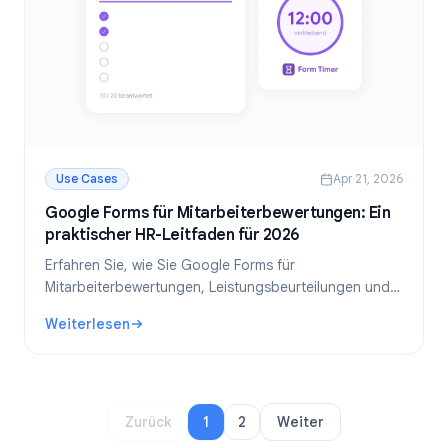
Use Cases
Apr 21, 2026
Google Forms für Mitarbeiterbewertungen: Ein
praktischer HR-Leitfaden für 2026
Erfahren Sie, wie Sie Google Forms für
Mitarbeiterbewertungen, Leistungsbeurteilungen und
HR-Assessments nutzen. Schritt-für-Schritt-Anleitung
Weiterlesen
mit.
: Google Forms für Mitarbeiterbewertungen: Ein praktisch
Zurück
1
2
Weiter