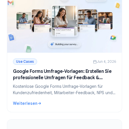
Use Cases
Jun 4, 2026
Google Forms Umfrage-Vorlagen: Erstellen Sie
professionelle Umfragen für Feedback &
Forschung
Kostenlose Google Forms Umfrage-Vorlagen für
Kundenzufriedenheit, Mitarbeiter-Feedback, NPS und
mehr. Schritt-für-Schritt-Anleitung zum Erstellen, Teilen
Weiterlesen
und Analysieren von Umfragen.
: Google Forms Umfrage-Vorlagen: Erstellen Sie professi