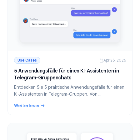
Use Cases
Apr 26, 2026
5 Anwendungsfälle für einen KI-Assistenten in
Telegram-Gruppenchats
Entdecken Sie 5 praktische Anwendungsfälle für einen
KI-Assistenten in Telegram-Gruppen. Von
Kundensupport bis hin zum Community-Management:
Weiterlesen
Erfahren Sie, wie KI-Bots Zeit sparen und die Qualität
: 5 Anwendungsfälle für einen KI-Assistenten in Telegra
Ihrer Gruppen verbessern.