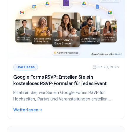
Use Cases
Jun 20, 2026
Google Forms RSVP: Erstellen Sie ein
kostenloses RSVP-Formular für jedes Event
Erfahren Sie, wie Sie ein Google Forms RSVP für
Hochzeiten, Partys und Veranstaltungen erstellen.
Kostenlose Schritt-für-Schritt-Anleitung mit Vorlagen,
Weiterlesen
Tipps und automatischer Fristsetzung.
: Google Forms RSVP: Erstellen Sie ein kostenloses RSVP-