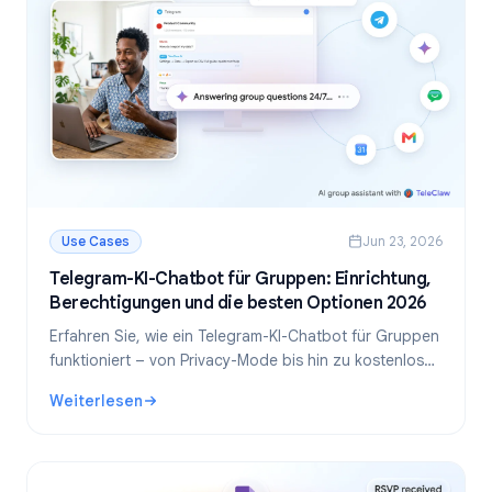
Use Cases
Jun 23, 2026
Telegram-KI-Chatbot für Gruppen: Einrichtung,
Berechtigungen und die besten Optionen 2026
Erfahren Sie, wie ein Telegram-KI-Chatbot für Gruppen
funktioniert – von Privacy-Mode bis hin zu kostenlosen
Tools und selbst gehosteten Bots. Schritt-für-Schritt-
Weiterlesen
Anleitung und Empfehlungen für Ihre Community.
: Telegram-KI-Chatbot für Gruppen: Einrichtung, Berecht