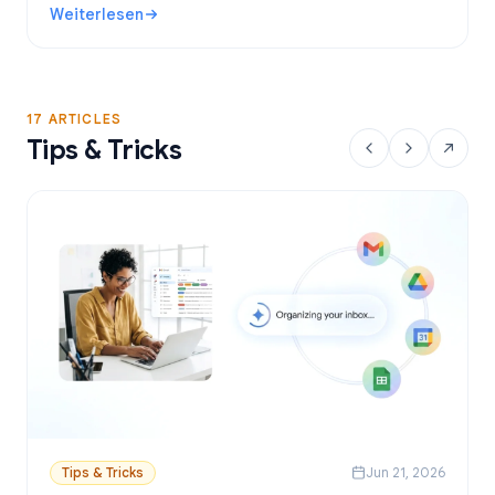
Weiterlesen
direkt aus Google Sheets versendest.
: Kostenlose Gmail-Serienbrief-Tools: Die besten Optione
17 ARTICLES
Tips & Tricks
Tips & Tricks
Jun 21, 2026