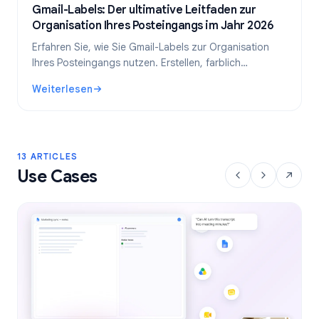
Gmail-Labels: Der ultimative Leitfaden zur
Organisation Ihres Posteingangs im Jahr 2026
Erfahren Sie, wie Sie Gmail-Labels zur Organisation
Ihres Posteingangs nutzen. Erstellen, farblich
kennzeichnen und verschachteln Sie Labels und
Weiterlesen
automatisieren Sie diese mit Filtern für einen
: Gmail-Labels: Der ultimative Leitfaden zur Organisation
effizienteren E-Mail-Workflow.
13 ARTICLES
Use Cases