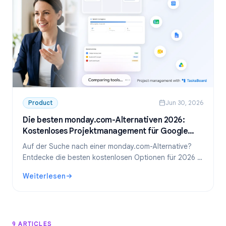
Product
Jun 30, 2026
Die besten monday.com-Alternativen 2026:
Kostenloses Projektmanagement für Google
Workspace
Auf der Suche nach einer monday.com-Alternative?
Entdecke die besten kostenlosen Optionen für 2026 –
inklusive unseres Favoriten für Google Workspace-
Weiterlesen
Teams: TasksBoard.
: Die besten monday.com-Alternativen 2026: Kostenlose
9 ARTICLES