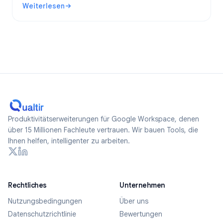
Weiterlesen
anonyme Formulare erstellen.
: Sind Google Forms anonym? Was wird nachverfolgt und w
Produktivitätserweiterungen für Google Workspace, denen
über 15 Millionen Fachleute vertrauen. Wir bauen Tools, die
Ihnen helfen, intelligenter zu arbeiten.
Rechtliches
Unternehmen
Nutzungsbedingungen
Über uns
Datenschutzrichtlinie
Bewertungen