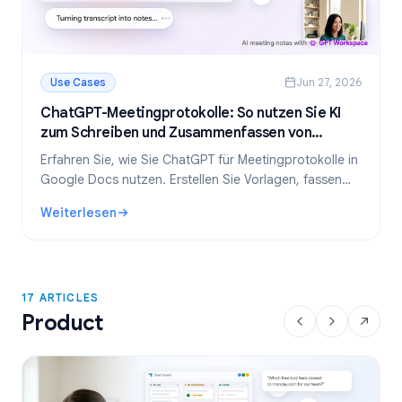
Use Cases
Jun 27, 2026
ChatGPT-Meetingprotokolle: So nutzen Sie KI
zum Schreiben und Zusammenfassen von
Meetings
Erfahren Sie, wie Sie ChatGPT für Meetingprotokolle in
Google Docs nutzen. Erstellen Sie Vorlagen, fassen
Sie Transkripte zusammen und extrahieren Sie
Weiterlesen
Aufgaben – alles mit GPT Workspace.
: ChatGPT-Meetingprotokolle: So nutzen Sie KI zum Schr
17 ARTICLES
Product