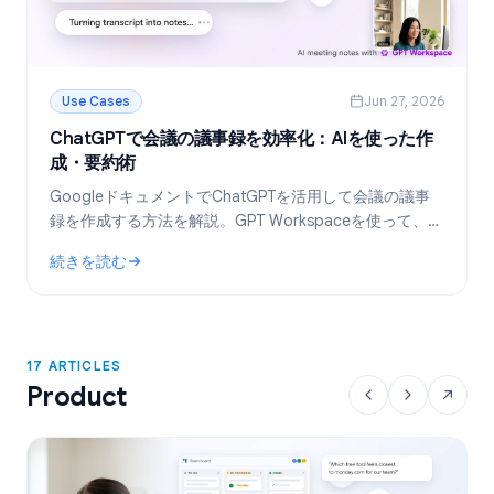
Use Cases
Jun 27, 2026
ChatGPTで会議の議事録を効率化：AIを使った作
成・要約術
GoogleドキュメントでChatGPTを活用して会議の議事
録を作成する方法を解説。GPT Workspaceを使って、テ
ンプレート作成からトランスクリプトの要約、タスクの
続きを読む
抽出までを自動化しましょう。
: ChatGPTで会議の議事録を効率化：AIを使った作成・要約術
17 ARTICLES
Product