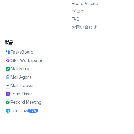
Brand Assets
ブログ
FAQ
お問い合わせ
製品
TasksBoard
GPT Workspace
Mail Merge
Mail Agent
Mail Tracker
Form Timer
Record Meeting
TeleClaw
NEW