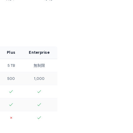
下の通りです：
データ損失防止（DLP）、コンテキストアウ
る会議、最大10,000人の視聴者へのライブス
スマネージャーと優先サポートSLA
ージの上限なし
なコンプライアンスやセキュリティのニーズがあ
ビジネスでは、Business Plusがは
ます。