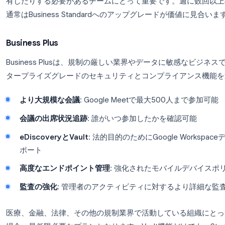
会議の録画
: Meetのセッションを直接Driveに
より多くのストレージ
: ユーザーあたり2 TB
ノイズキャンセル
: MeetでのAIによる背景ノ
予約スケジュールページ
: クライアントがGo
StarterからStandardへのアップグレードは
プロジェクトの打ち合わせを記録したり、参加でき
有したりする必要があるチームにとって重要です。
通常はBusiness Standardへのアップグレード
Business Plus
Business Plusは、規制の厳しい業界やデー
タープライズグレードのセキュリティとコンプライ