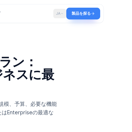
ップ
ブログ
JA
製品を探る
ます
paceプラン：
たのビジネスに最
を比較。チームの規模、予算、必要な機能
d、Plus、またはEnterpriseの最適な