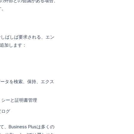
保存可能
のプールストレージ
イズ抑制
ogleカレンダーを通じて直接予約可能
大きな意味を持ちます。特に会議の録画機能は、
なかったチームメンバーとセッションを共
週に数回以上の外部との会議がある場合、
が価値に見合います。
タに敏感なビジネスでしばしば要求される、エン
アンス機能を追加します：