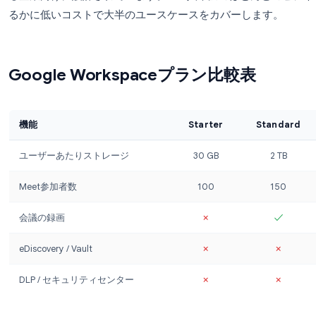
渉ベースで価格が設定されます。主な追加機能は以
エンタープライズグレードのセキュリティ
: 
ェアアクセス、セキュリティセンター
高度なMeet機能
: 最大1,000人の参加者によ
トリーミング
強化されたサポート
: 専任のカスタマーサクセ
無制限のストレージ
: 組織全体でプールストレ
Enterpriseは、専任のITチームを持ち、複雑
る企業向けに設計されています。300人未満のほとんどの
るかに低いコストで大半のユースケースをカバーし