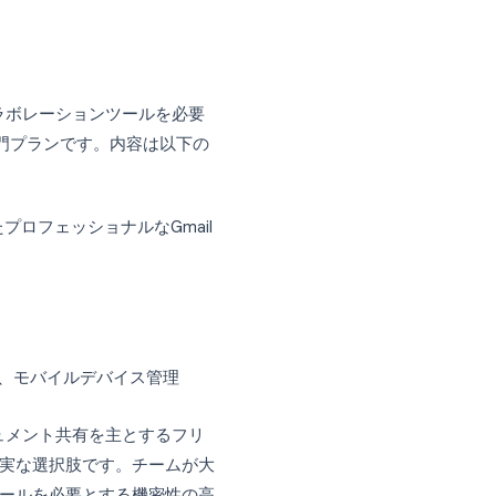
es、Meet、Calendar）が含まれていますが、
理ツールに違いがあります。
用可能で、最大300ユーザーまでサポートし
限はなく、Googleと直接交渉するカスタム価
なメールと基本的なコラボレーションツールを必要
rkspaceの入門プランです。内容は以下の
インを使用したプロフェッショナルなGmail
加可能