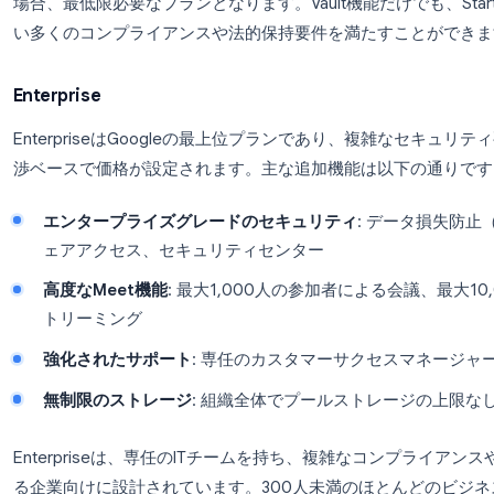
より大規模な会議
: Google Meetで最大50
会議の出席状況追跡
: 誰がいつ参加したかを確
eDiscoveryとVault
: 法的目的のためにGoogl
ポート
高度なエンドポイント管理
: 強化されたモバ
監査の強化
: 管理者のアクティビティに対する
医療、金融、法律、その他の規制業界で活動している組織
場合、最低限必要なプランとなります。Vault機能だけでも
い多くのコンプライアンスや法的保持要件を満たす
Enterprise
EnterpriseはGoogleの最上位プランであり