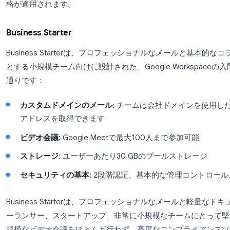
アアプリ（Gmail、Drive、Docs、Sheets、Slid
ストレージ容量、会議機能、セキュリティ管理、管
すべてのBusinessプランは最低1ユーザーから利
ています。Enterpriseプランにはユーザー数の上
格が適用されます。
Business Starter
Business Starterは、プロフェッショナル
とする小規模チーム向けに設計された、Google Wo
通りです：
カスタムドメインのメール
: チームは会社ドメ
アドレスを取得できます
ビデオ会議
: Google Meetで最大100人まで参