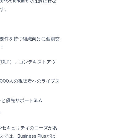
0人まで参加可能
認可能
e Workspaceデータを検索、保持、エクス
イルデバイスポリシーと証明書管理
より詳細な監査ログ
にとって、Business Plusは多くの
、StarterやStandardでは満たせな
ことができます。
、複雑なセキュリティ要件を持つ組織向けに個別交