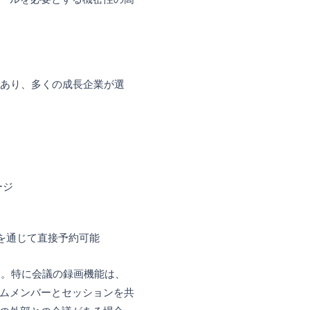
トレージ
理コントロール、モバイルデバイス管理
なメールと軽量なドキュメント共有を主とするフリ
ムにとって堅実な選択肢です。チームが大
ライアンスツールを必要とする機密性の高
で十分です。
Workspaceプランであり、多くの成長企業が選
されています：
人まで参加可能