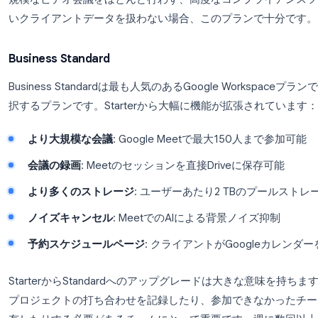
ストレージ
: ユーザーあたり30 GBのプールス
セキュリティの基本
: 2段階認証、基本的な管
Business Starterは、プロフェッショナル
ーランサー、スタートアップ、非常に小規模なチー
規模なビデオ会議をほとんど行わず、高度なコンプ
いクライアントデータを扱わない場合、このプラン
Business Standard
Business Standardは最も人気のあるGoogle 
択するプランです。Starterから大幅に機能が拡張
より大規模な会議
: Google Meetで最大150