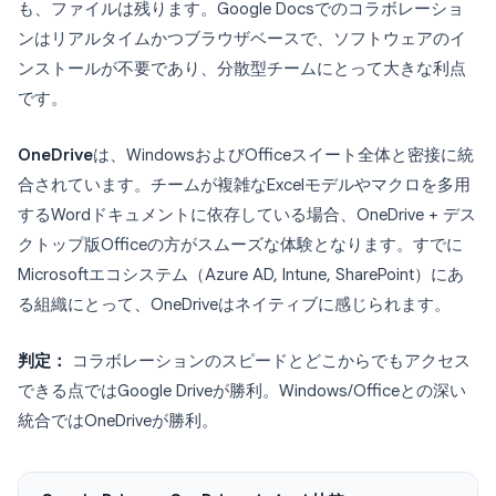
も、ファイルは残ります。Google Docsでのコラボレーショ
ンはリアルタイムかつブラウザベースで、ソフトウェアのイ
ンストールが不要であり、分散型チームにとって大きな利点
です。
OneDrive
は、WindowsおよびOfficeスイート全体と密接に統
合されています。チームが複雑なExcelモデルやマクロを多用
するWordドキュメントに依存している場合、OneDrive + デス
クトップ版Officeの方がスムーズな体験となります。すでに
Microsoftエコシステム（Azure AD, Intune, SharePoint）にあ
る組織にとって、OneDriveはネイティブに感じられます。
判定：
コラボレーションのスピードとどこからでもアクセス
できる点ではGoogle Driveが勝利。Windows/Officeとの深い
統合ではOneDriveが勝利。