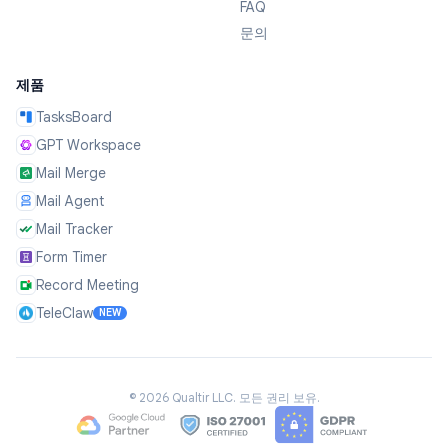
FAQ
문의
제품
TasksBoard
GPT Workspace
Mail Merge
Mail Agent
Mail Tracker
Form Timer
Record Meeting
TeleClaw
NEW
©
2026
Qualtir LLC.
모든 권리 보유.