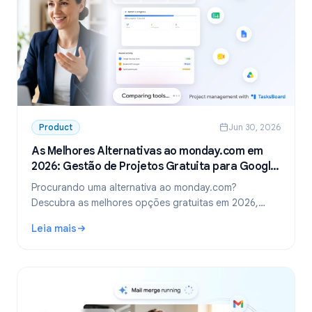
Product
Jun 30, 2026
As Melhores Alternativas ao monday.com em
2026: Gestão de Projetos Gratuita para Google
Workspace
Procurando uma alternativa ao monday.com?
Descubra as melhores opções gratuitas em 2026,
incluindo a escolha ideal para equipes que usam
Leia mais
Google Workspace: o TasksBoard.
: As Melhores Alternativas ao monday.com em 2026: Gest