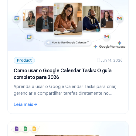
Product
Jun 14, 2026
Como usar o Google Calendar Tasks: O guia
completo para 2026
Aprenda a usar o Google Calendar Tasks para criar,
gerenciar e compartilhar tarefas diretamente no
Google Calendar. Guia passo a passo para indivíduos
Leia mais
e equipes.
: Como usar o Google Calendar Tasks: O guia completo pa