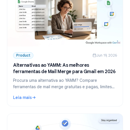
Product
Jun 19, 2026
Alternativas ao YAMM: As melhores
ferramentas de Mail Merge para Gmail em 2026
Procura uma alternativa ao YAMM? Compare
ferramentas de mail merge gratuitas e pagas, limites
diários e veja quando vale a pena trocar o Yet Another
Leia mais
Mail Merge.
: Alternativas ao YAMM: As melhores ferramentas de Mail