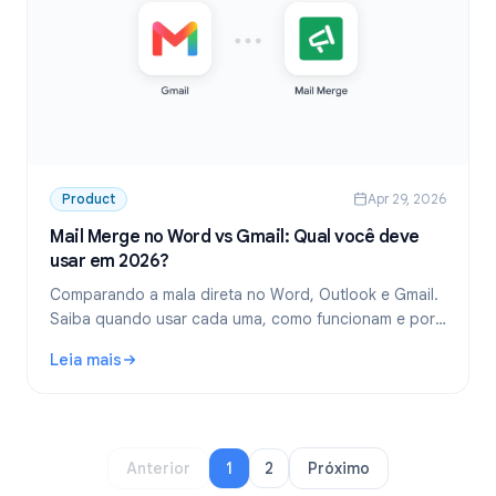
Product
Apr 29, 2026
Mail Merge no Word vs Gmail: Qual você deve
usar em 2026?
Comparando a mala direta no Word, Outlook e Gmail.
Saiba quando usar cada uma, como funcionam e por
que a mala direta do Gmail é a melhor escolha para
Leia mais
equipes modernas.
: Mail Merge no Word vs Gmail: Qual você deve usar em 2
Anterior
1
2
Próximo