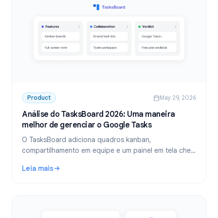
Product
May 29, 2026
Análise do TasksBoard 2026: Uma maneira
melhor de gerenciar o Google Tasks
O TasksBoard adiciona quadros kanban,
compartilhamento em equipe e um painel em tela cheia
ao Google Tasks. Nossa análise completa de 2026
Leia mais
cobre recursos, preços e para quem ele é mais
: Análise do TasksBoard 2026: Uma maneira melhor de ger
indicado.