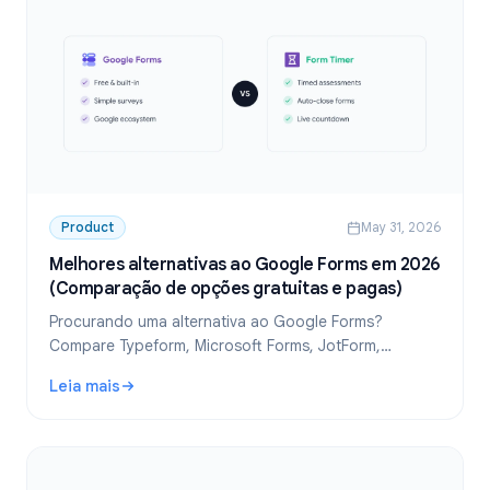
Product
May 31, 2026
Melhores alternativas ao Google Forms em 2026
(Comparação de opções gratuitas e pagas)
Procurando uma alternativa ao Google Forms?
Compare Typeform, Microsoft Forms, JotForm,
SurveyMonkey e muito mais. Encontre o melhor criador
Leia mais
de formulários gratuito para suas necessidades.
: Melhores alternativas ao Google Forms em 2026 (Compa