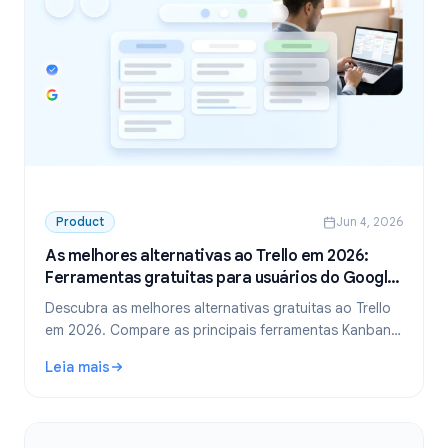
Product
Jun 4, 2026
As melhores alternativas ao Trello em 2026:
Ferramentas gratuitas para usuários do Google
Workspace
Descubra as melhores alternativas gratuitas ao Trello
em 2026. Compare as principais ferramentas Kanban e
encontre a opção ideal se você já vive dentro do
Leia mais
Google Workspace.
: As melhores alternativas ao Trello em 2026: Ferramenta