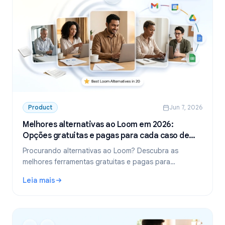
Product
Jun 7, 2026
Melhores alternativas ao Loom em 2026:
Opções gratuitas e pagas para cada caso de
uso
Procurando alternativas ao Loom? Descubra as
melhores ferramentas gratuitas e pagas para
gravação de reuniões, captura de tela e vídeo
Leia mais
assíncrono em 2026.
: Melhores alternativas ao Loom em 2026: Opções gratuit