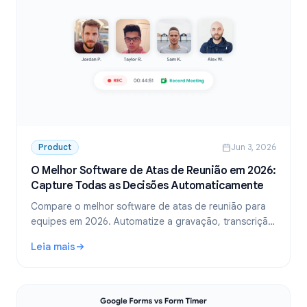
Product
Jun 3, 2026
O Melhor Software de Atas de Reunião em 2026:
Capture Todas as Decisões Automaticamente
Compare o melhor software de atas de reunião para
equipes em 2026. Automatize a gravação, transcrição
e itens de ação para que nada se perca após cada
Leia mais
chamada.
: O Melhor Software de Atas de Reunião em 2026: Captur