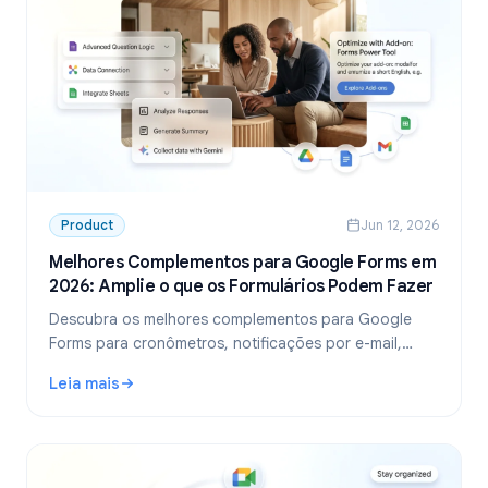
Product
Jun 12, 2026
Melhores Complementos para Google Forms em
2026: Amplie o que os Formulários Podem Fazer
Descubra os melhores complementos para Google
Forms para cronômetros, notificações por e-mail,
limites de resposta e muito mais. Amplie o Google
Leia mais
Forms com extensões gratuitas e pagas.
: Melhores Complementos para Google Forms em 2026: Am