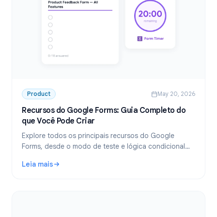
Product
May 20, 2026
Recursos do Google Forms: Guia Completo do
que Você Pode Criar
Explore todos os principais recursos do Google
Forms, desde o modo de teste e lógica condicional
até uploads de arquivos, notificações e limites de
Leia mais
tempo. O guia completo de funcionalidades.
: Recursos do Google Forms: Guia Completo do que Você 