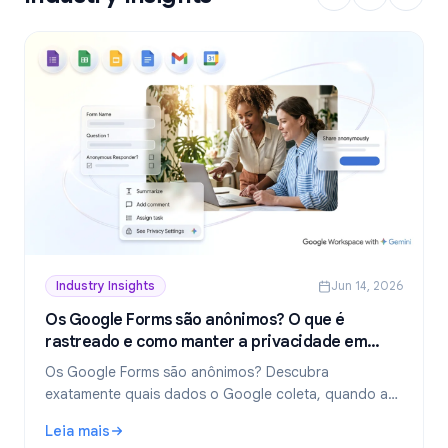
Industry Insights
Jun 14, 2026
Os Google Forms são anônimos? O que é
rastreado e como manter a privacidade em
2026
Os Google Forms são anônimos? Descubra
exatamente quais dados o Google coleta, quando as
respostas revelam sua identidade e como criar
Leia mais
formulários verdadeiramente anônimos em 2026.
: Os Google Forms são anônimos? O que é rastreado e c