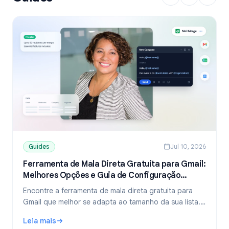
Guides
Jul 10, 2026
Ferramenta de Mala Direta Gratuita para Gmail:
Melhores Opções e Guia de Configuração
(2026)
Encontre a ferramenta de mala direta gratuita para
Gmail que melhor se adapta ao tamanho da sua lista.
Compare os planos gratuitos do YAMM, Mailmeteor e
Leia mais
Mail Merge, e aprenda a enviar e-mails personalizados
: Ferramenta de Mala Direta Gratuita para Gmail: Melhore