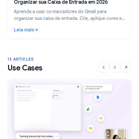
Organizar sua Caixa de Entrada em 2026
Aprenda a usar os marcadores do Gmail para
organizar sua caixa de entrada. Crie, aplique cores e
aninhe marcadores, e automatize-os com filtros para
Leia mais
um fluxo de trabalho de e-mail mais limpo.
: Marcadores do Gmail: Guia Completo para Organizar sua
13 ARTICLES
Use Cases