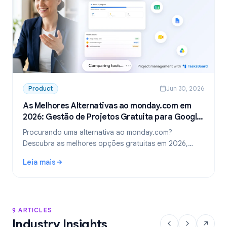
Product
Jun 30, 2026
As Melhores Alternativas ao monday.com em
2026: Gestão de Projetos Gratuita para Google
Workspace
Procurando uma alternativa ao monday.com?
Descubra as melhores opções gratuitas em 2026,
incluindo a escolha ideal para equipes que usam
Leia mais
Google Workspace: o TasksBoard.
: As Melhores Alternativas ao monday.com em 2026: Gest
9 ARTICLES
Industry Insights