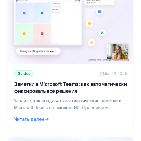
Guides
Jun 29, 2026
Заметки в Microsoft Teams: как автоматически
фиксировать все решения
Узнайте, как создавать автоматические заметки в
Microsoft Teams с помощью ИИ. Сравниваем
встроенные инструменты Teams, Copilot и
Читать далее
сторонние ИИ-сервисы, которые работают на
: Заметки в Microsoft Teams: как автоматически фиксир
любом тарифе.