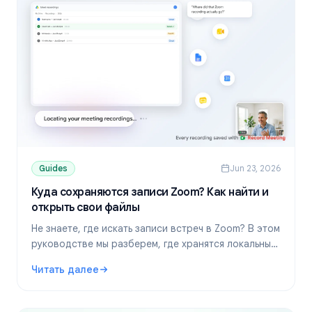
Guides
Jun 23, 2026
Куда сохраняются записи Zoom? Как найти и
открыть свои файлы
Не знаете, где искать записи встреч в Zoom? В этом
руководстве мы разберем, где хранятся локальные
и облачные записи на Windows, Mac и мобильных
Читать далее
устройствах, а также как их скачать и отправить
: Куда сохраняются записи Zoom? Как найти и открыть 
коллегам.