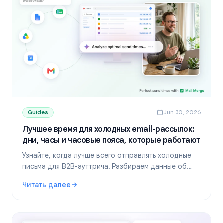
Guides
Jun 30, 2026
Лучшее время для холодных email-рассылок:
дни, часы и часовые пояса, которые работают
Узнайте, когда лучше всего отправлять холодные
письма для B2B-ауттрича. Разбираем данные об
эффективности, правила часовых поясов,
Читать далее
планирование в Gmail и то, как Mail Merge помогает
: Лучшее время для холодных email-рассылок: дни, час
попадать точно в цель.