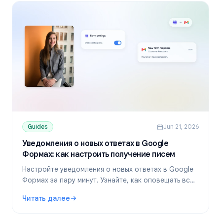
Guides
Jun 21, 2026
Уведомления о новых ответах в Google
Формах: как настроить получение писем
Настройте уведомления о новых ответах в Google
Формах за пару минут. Узнайте, как оповещать всю
команду, отправлять подтверждения респондентам
Читать далее
и что делать, если письма не приходят.
: Уведомления о новых ответах в Google Формах: как н