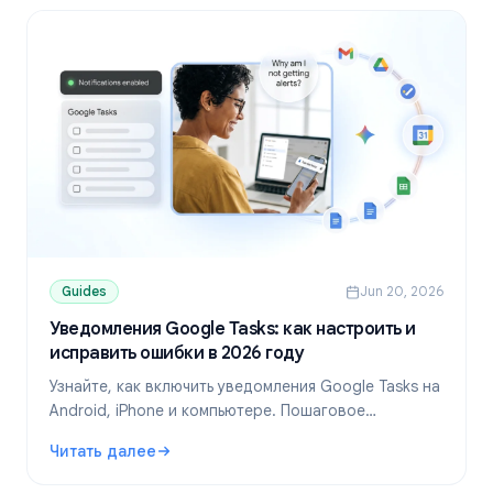
Guides
Jun 20, 2026
Уведомления Google Tasks: как настроить и
исправить ошибки в 2026 году
Узнайте, как включить уведомления Google Tasks на
Android, iPhone и компьютере. Пошаговое
руководство по устранению проблем, если
Читать далее
напоминания не приходят.
: Уведомления Google Tasks: как настроить и исправить