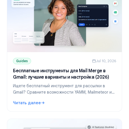
Guides
Jul 10, 2026
Бесплатные инструменты для Mail Merge в
Gmail: лучшие варианты и настройка (2026)
Ищете бесплатный инструмент для рассылки в
Gmail? Сравните возможности YAMM, Mailmeteor и
Mail Merge, узнайте лимиты и настройте
Читать далее
персонализированные письма через Google
: Бесплатные инструменты для Mail Merge в Gmail: луч
Таблицы.