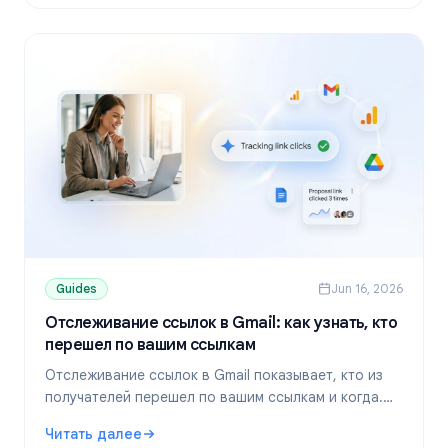
Guides
Jun 16, 2026
Отслеживание ссылок в Gmail: как узнать, кто
перешел по вашим ссылкам
Отслеживание ссылок в Gmail показывает, кто из
получателей перешел по вашим ссылкам и когда.
Узнайте, как работает отслеживание ссылок в
Читать далее
Gmail и как настроить его с помощью Mail Tracker.
: Отслеживание ссылок в Gmail: как узнать, кто переше