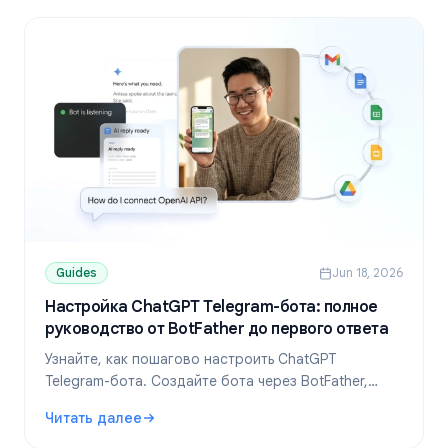
Guides
Jun 18, 2026
Настройка ChatGPT Telegram-бота: полное
руководство от BotFather до первого ответа
Узнайте, как пошагово настроить ChatGPT
Telegram-бота. Создайте бота через BotFather,
подключите OpenAI, разверните его с помощью
Читать далее
кода или no-code инструментов и избегайте
: Настройка ChatGPT Telegram-бота: полное руководств
распространенных ошибок с лимитами.