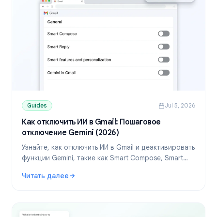
Guides
Jul 5, 2026
Как отключить ИИ в Gmail: Пошаговое
отключение Gemini (2026)
Узнайте, как отключить ИИ в Gmail и деактивировать
функции Gemini, такие как Smart Compose, Smart
Reply и панель Gemini. Пошаговые инструкции для
Читать далее
компьютера и мобильных устройств.
: Как отключить ИИ в Gmail: Пошаговое отключение Gemi