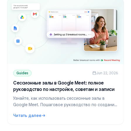
Guides
Jun 22, 2026
Сессионные залы в Google Meet: полное
руководство по настройке, советам и записи
Узнайте, как использовать сессионные залы в
Google Meet. Пошаговое руководство по созданию
комнат, управлению участниками, решению
Читать далее
проблем и записи обсуждений для вашей команды.
: Сессионные залы в Google Meet: полное руководство 