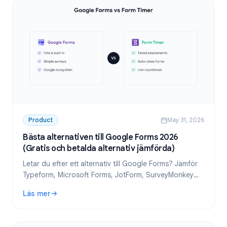
Product
May 31, 2026
Bästa alternativen till Google Forms 2026
(Gratis och betalda alternativ jämförda)
Letar du efter ett alternativ till Google Forms? Jämför
Typeform, Microsoft Forms, JotForm, SurveyMonkey
med flera. Hitta den bästa gratis formulärbyggaren för
Läs mer
dina behov.
: Bästa alternativen till Google Forms 2026 (Gratis och be