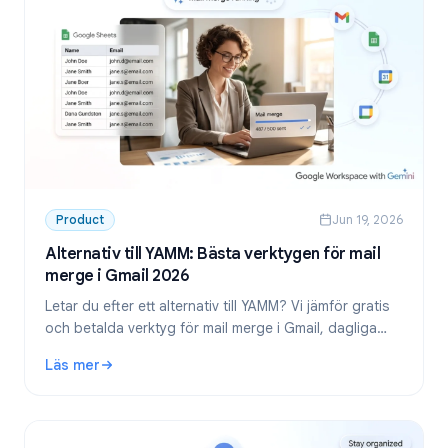
Product
Jun 19, 2026
Alternativ till YAMM: Bästa verktygen för mail
merge i Gmail 2026
Letar du efter ett alternativ till YAMM? Vi jämför gratis
och betalda verktyg för mail merge i Gmail, dagliga
begränsningar och när det är dags att byta från Yet
Läs mer
Another Mail Merge.
: Alternativ till YAMM: Bästa verktygen för mail merge i G