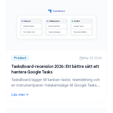
Product
May 29, 2026
TasksBoard-recension 2026: Ett bättre sätt att
hantera Google Tasks
TasksBoard lägger till kanban-tavlor, teamdelning och
en instrumentpanel i helskärmsläge till Google Tasks.
Vår fullständiga recension för 2026 täcker funktioner,
Läs mer
prissättning och vem det passar bäst för.
: TasksBoard-recension 2026: Ett bättre sätt att hantera G