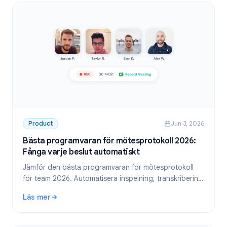
Product
Jun 3, 2026
Bästa programvaran för mötesprotokoll 2026:
Fånga varje beslut automatiskt
Jämför den bästa programvaran för mötesprotokoll
för team 2026. Automatisera inspelning, transkribering
och att-göra-listor så att inget går förlorat efter ett
Läs mer
möte.
: Bästa programvaran för mötesprotokoll 2026: Fånga varj