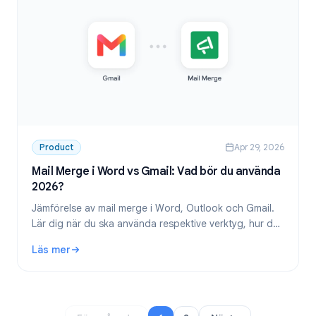
Product
Apr 29, 2026
Mail Merge i Word vs Gmail: Vad bör du använda
2026?
Jämförelse av mail merge i Word, Outlook och Gmail.
Lär dig när du ska använda respektive verktyg, hur de
fungerar och varför Gmail mail merge är det bättre
Läs mer
valet för moderna team.
: Mail Merge i Word vs Gmail: Vad bör du använda 2026?