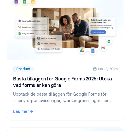
Product
Jun 12, 2026
Bästa tilläggen för Google Forms 2026: Utöka
vad formulär kan göra
Upptäck de bästa tilläggen för Google Forms för
timers, e-postaviseringar, svarsbegränsningar med
mera. Utöka Google Forms med kostnadsfria och
Läs mer
betalda tillägg.
: Bästa tilläggen för Google Forms 2026: Utöka vad formul