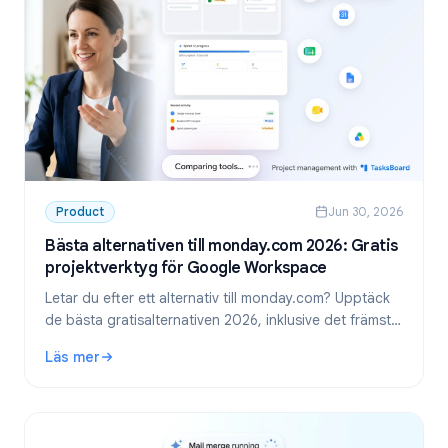
Product
Jun 30, 2026
Bästa alternativen till monday.com 2026: Gratis
projektverktyg för Google Workspace
Letar du efter ett alternativ till monday.com? Upptäck
de bästa gratisalternativen 2026, inklusive det främsta
valet för team som använder Google Workspace:
Läs mer
TasksBoard.
: Bästa alternativen till monday.com 2026: Gratis projekt