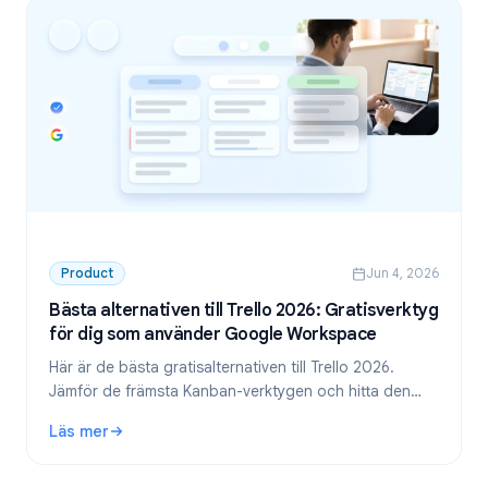
Product
Jun 4, 2026
Bästa alternativen till Trello 2026: Gratisverktyg
för dig som använder Google Workspace
Här är de bästa gratisalternativen till Trello 2026.
Jämför de främsta Kanban-verktygen och hitta den
perfekta lösningen för dig som redan arbetar i Google
Läs mer
Workspace.
: Bästa alternativen till Trello 2026: Gratisverktyg för 