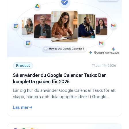
Product
Jun 14, 2026
Så använder du Google Calendar Tasks: Den
kompletta guiden för 2026
Lär dig hur du använder Google Calendar Tasks för att
skapa, hantera och dela uppgifter direkt i Google
Calendar. Steg-för-steg-guide för privatpersoner och
Läs mer
team.
: Så använder du Google Calendar Tasks: Den kompletta g