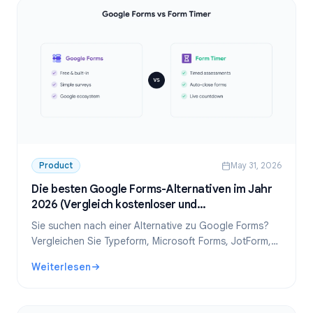
Product
May 31, 2026
Die besten Google Forms-Alternativen im Jahr
2026 (Vergleich kostenloser und
kostenpflichtiger Optionen)
Sie suchen nach einer Alternative zu Google Forms?
Vergleichen Sie Typeform, Microsoft Forms, JotForm,
SurveyMonkey und mehr. Finden Sie den besten
Weiterlesen
kostenlosen Formular-Builder für Ihre Anforderungen.
: Die besten Google Forms-Alternativen im Jahr 2026 (Ver