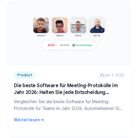
Product
Jun 3, 2026
Die beste Software für Meeting-Protokolle im
Jahr 2026: Halten Sie jede Entscheidung
automatisch fest
Vergleichen Sie die beste Software für Meeting-
Protokolle für Teams im Jahr 2026. Automatisieren Sie
Aufzeichnung, Transkription und Aufgaben, damit
Weiterlesen
nach jedem Anruf nichts verloren geht.
: Die beste Software für Meeting-Protokolle im Jahr 2026: