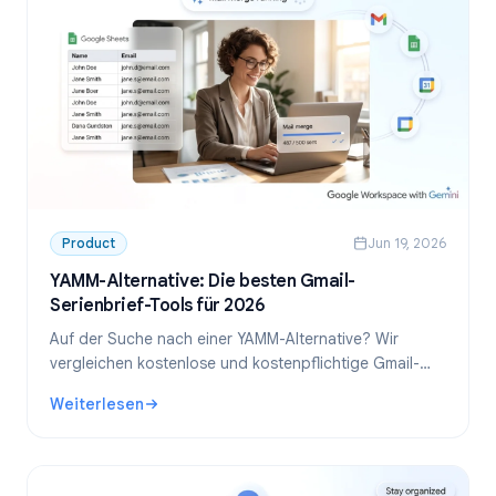
Product
Jun 19, 2026
YAMM-Alternative: Die besten Gmail-
Serienbrief-Tools für 2026
Auf der Suche nach einer YAMM-Alternative? Wir
vergleichen kostenlose und kostenpflichtige Gmail-
Serienbrief-Tools, tägliche Limits und zeigen, wann
Weiterlesen
sich ein Wechsel von Yet Another Mail Merge lohnt.
: YAMM-Alternative: Die besten Gmail-Serienbrief-Tools f