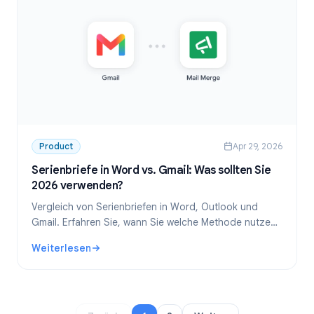
Product
Apr 29, 2026
Serienbriefe in Word vs. Gmail: Was sollten Sie
2026 verwenden?
Vergleich von Serienbriefen in Word, Outlook und
Gmail. Erfahren Sie, wann Sie welche Methode nutzen
sollten, wie sie funktionieren und warum Gmail-
Weiterlesen
Serienbriefe die bessere Wahl für moderne Teams sind.
: Serienbriefe in Word vs. Gmail: Was sollten Sie 2026 ve