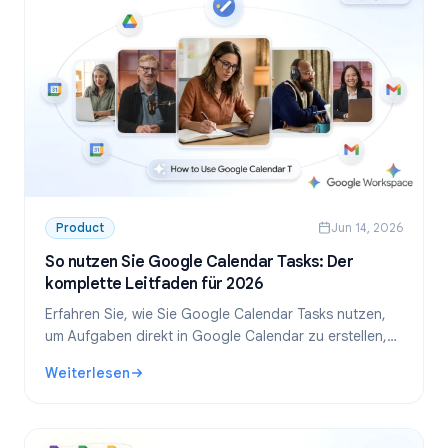
Product
Jun 14, 2026
So nutzen Sie Google Calendar Tasks: Der
komplette Leitfaden für 2026
Erfahren Sie, wie Sie Google Calendar Tasks nutzen,
um Aufgaben direkt in Google Calendar zu erstellen,
zu verwalten und zu teilen. Schritt-für-Schritt-
Weiterlesen
Anleitung für Einzelpersonen und Teams.
: So nutzen Sie Google Calendar Tasks: Der komplette Leit