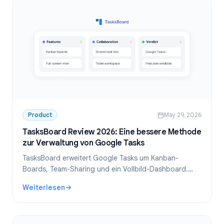
Product
May 29, 2026
TasksBoard Review 2026: Eine bessere Methode
zur Verwaltung von Google Tasks
TasksBoard erweitert Google Tasks um Kanban-
Boards, Team-Sharing und ein Vollbild-Dashboard.
Unser ausführlicher Testbericht für 2026 behandelt
Weiterlesen
Funktionen, Preise und die ideale Zielgruppe.
: TasksBoard Review 2026: Eine bessere Methode zur Ver