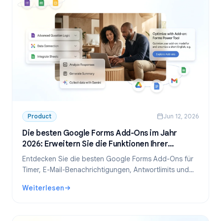
Product
Jun 12, 2026
Die besten Google Forms Add-Ons im Jahr
2026: Erweitern Sie die Funktionen Ihrer
Formulare
Entdecken Sie die besten Google Forms Add-Ons für
Timer, E-Mail-Benachrichtigungen, Antwortlimits und
mehr. Erweitern Sie Google Forms mit kostenlosen und
Weiterlesen
kostenpflichtigen Erweiterungen.
: Die besten Google Forms Add-Ons im Jahr 2026: Erweiter