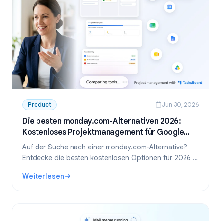
Product
Jun 30, 2026
Die besten monday.com-Alternativen 2026:
Kostenloses Projektmanagement für Google
Workspace
Auf der Suche nach einer monday.com-Alternative?
Entdecke die besten kostenlosen Optionen für 2026 –
inklusive unseres Favoriten für Google Workspace-
Weiterlesen
Teams: TasksBoard.
: Die besten monday.com-Alternativen 2026: Kostenlose