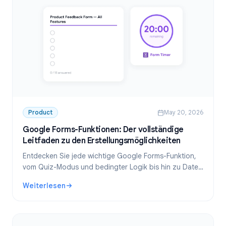
Product
May 20, 2026
Google Forms-Funktionen: Der vollständige
Leitfaden zu den Erstellungsmöglichkeiten
Entdecken Sie jede wichtige Google Forms-Funktion,
vom Quiz-Modus und bedingter Logik bis hin zu Datei-
Uploads, Benachrichtigungen und Zeitlimits. Der
Weiterlesen
komplette Funktionsleitfaden.
: Google Forms-Funktionen: Der vollständige Leitfaden zu