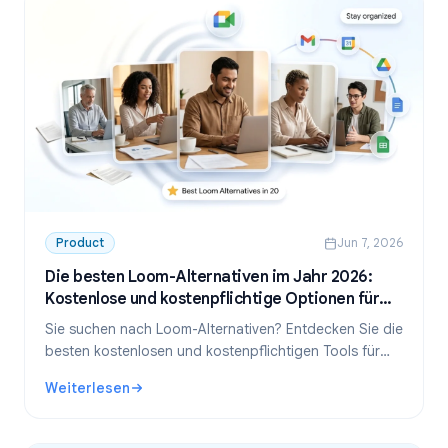
Product
Jun 7, 2026
Die besten Loom-Alternativen im Jahr 2026:
Kostenlose und kostenpflichtige Optionen für
jeden Anwendungsfall
Sie suchen nach Loom-Alternativen? Entdecken Sie die
besten kostenlosen und kostenpflichtigen Tools für
Meeting-Aufzeichnungen, Bildschirmaufnahmen und
Weiterlesen
asynchrone Videos im Jahr 2026.
: Die besten Loom-Alternativen im Jahr 2026: Kostenlose 