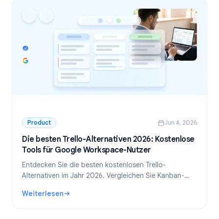
Product
Jun 4, 2026
Die besten Trello-Alternativen 2026: Kostenlose
Tools für Google Workspace-Nutzer
Entdecken Sie die besten kostenlosen Trello-
Alternativen im Jahr 2026. Vergleichen Sie Kanban-
Tools und finden Sie die ideale Lösung für Google
Weiterlesen
Workspace.
: Die besten Trello-Alternativen 2026: Kostenlose Tools