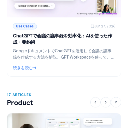
Use Cases
Jun 27, 2026
ChatGPTで会議の議事録を効率化：AIを使った作
成・要約術
GoogleドキュメントでChatGPTを活用して会議の議事
録を作成する方法を解説。GPT Workspaceを使って、テ
ンプレート作成からトランスクリプトの要約、タスクの
続きを読む
抽出までを自動化しましょう。
: ChatGPTで会議の議事録を効率化：AIを使った作成・要約術
17 ARTICLES
Product