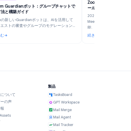
6
Industry Insights
Jun 5, 2026
Z
Telegram Guardianボット：グループチャットで
ー
の活用方法と構築ガイド
2
Telegramの新しいGuardianボットは、AIを活用して
M
参加リクエストの審査やグループのモデレーションを
能
行います。ノーコードのTeleClawと手動のWebhook構
続きを読む
続
築を比較し、最適な導入方法を解説します。
のビジネスに最適なのはどれ？
: Telegram Guardianボット：グループチャットでの活用方
: