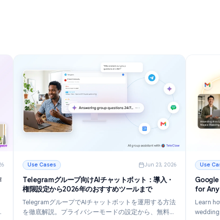
理の完全ガ
ターする12の方法
2026年にメールをより速く管理し、受信トレイの散
る方法を学
らかりを減らし、生産性を向上させるための12の強力
化を行い、
なGmailのヒントとコツを発見してください。
クフローを
続きを読む
の完全ガイド
: Gmailのヒントとコツ: 2026年に受信トレイをマス