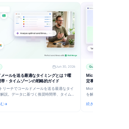
6
Guides
Jun 30, 2026
コールドメールを送る最適なタイミングとは？曜
M
日・時間帯・タイムゾーンの戦略的ガイド
定
B2Bアウトリーチでコールドメールを送る最適なタイ
M
ミングを解説。データに基づく推奨時間帯、タイムゾ
を
ーンの考慮、Gmailの予約送信活用法、そしてMail
わ