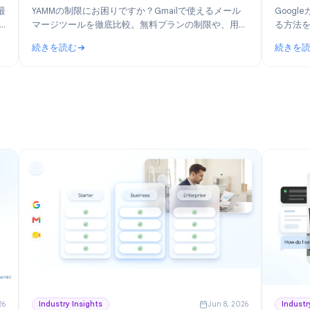
n 30, 2026
Product
Jun 19, 202
おすすめ6
YAMMの代替ツール：2026年版 Gmailメールマー
ルも紹介）
ジツール比較
2026年最
YAMMの制限にお困りですか？Gmailで使えるメール
eユーザー
マージツールを徹底比較。無料プランの制限や、用途
ます。
に応じた最適な乗り換え先を解説します。
続きを読む
すすめ6選（Google Workspace向け無料ツールも紹介）
: YAMMの代替ツール：2026年版 Gmailメールマー