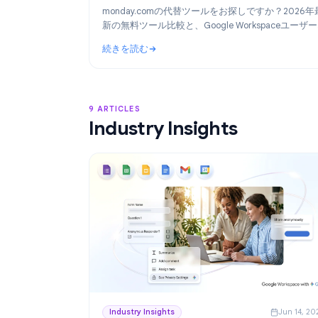
Product
Ju
2026年版：monday.comの代替ツール
選（Google Workspace向け無料ツー
monday.comの代替ツールをお探しですか？
新の無料ツール比較と、Google Workspac
に最適な「TasksBoard」の活用術を解説し
続きを読む
: 2026年版：monday.comの代替ツールお
9 ARTICLES