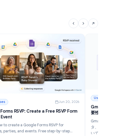
Google Formsの回答数制限：2026年版・回答上
G
限の設定方法
を
Googleフォームの標準機能やアドオンを使って回答
生
数制限を設定する方法を解説。イベント登録、アンケ
を
ート、期限付きフォームのためのステップバイステッ
定
続きを読む
続
プガイド。
う
ターする12の方法
: Google Formsの回答数制限：2026年版・回答上限の設定方
: