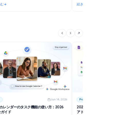
6
Use Cases
Jun 20, 2026
G
Google Forms RSVP: Create a Free RSVP Form
要
for Any Event
G
Learn how to create a Google Forms RSVP for
タ
weddings, parties, and events. Free step-by-step
い
guide with templates, tips, and automatic deadline
続きを読む
続
setting.
・権限設定から2026年のおすすめツールまで
: Google Forms RSVP: Create a Free RSVP Form for Any Event
: