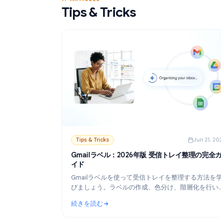
続きを読む
ライズ送信の設定方法を解説します。
: Gmailで使える無料のメールマージツー
17 ARTICLES
Tips & Tricks
Tips & Tricks
Ju