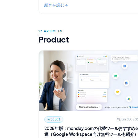
Use Cases
Ju
ChatGPTで会議の議事録を効率化：AIを
成・要約術
GoogleドキュメントでChatGPTを活用し
事録を作成する方法を解説。GPT Workspac
て、テンプレート作成からトランスクリプ
続きを読む
タスクの抽出までを自動化しましょう。
: ChatGPTで会議の議事録を効率化：AIを
17 ARTICLES
Product