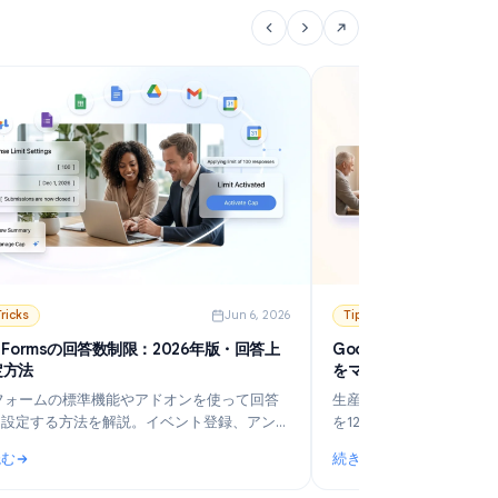
続きを読む
続
Mergeを使った効率化のヒントを紹介します。
する (2026年)
: コールドメールを送る最適なタイミングとは？曜日・時間帯
:
6
Tips & Tricks
Jun 6, 2026