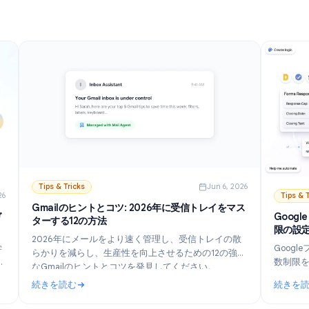
続きを読む
段階的に説明します。
ル：おすすめの選択肢と設定ガイド（2026年版）
: GmailでAIをオフにする方法: Geminiを段階的に無効に
Tips & Tricks
Jun 6, 202
n 21, 2026
Gmailのヒントとコツ: 2026年に受信トレイをマス