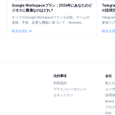
n 14, 2026
Industry Insights
Jun 8, 202
跡されるデ
Google Workspaceプラン：2026年にあなたのビ
ジネスに最適なのはどれ？
leが収集
すべてのGoogle Workspaceプランを比較。チームの
そして
規模、予算、必要な機能に基づいて、Business
る方法を
Starter、Standard、Plus、またはEnterpriseの最適な
続きを読む
プランを見つけましょう。
に追跡されるデータとプライバシーを守る方法
: Google Workspaceプラン：2026年にあなた