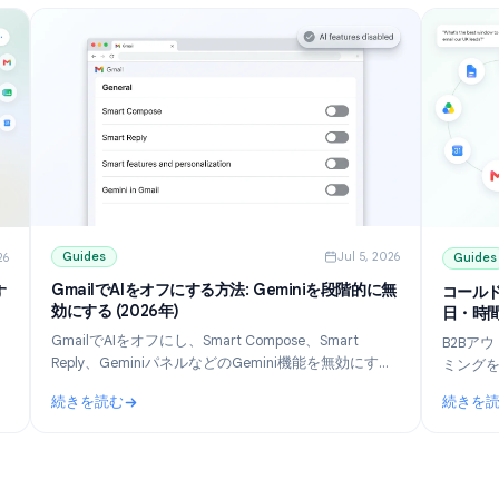
Guides
Jul 5, 202
ul 10, 2026
GmailでAIをオフにする方法: Geminiを段階的に無
ル：おすす
効にする (2026年)
GmailでAIをオフにし、Smart Compose、Smart
見。
Reply、GeminiパネルなどのGemini機能を無効にする
無料プランを
方法を学びましょう。デスクトップとモバイル向けに
パーソナ