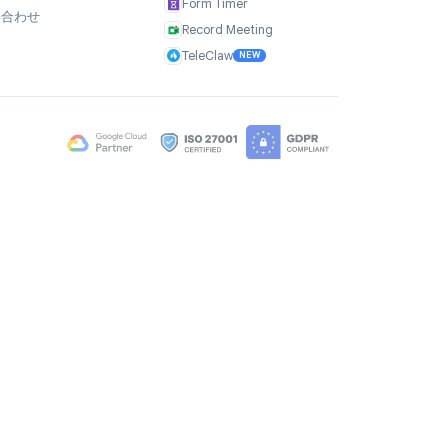
会社
製品
私たちについて
TasksBoard
ユーザーの声
GPT Workspace
採用情報
Mail Merge
Brand Assets
Mail Agent
ブログ
Mail Tracker
FAQ
Form Timer
お問い合わせ
Record Meeting
TeleClaw
NEW