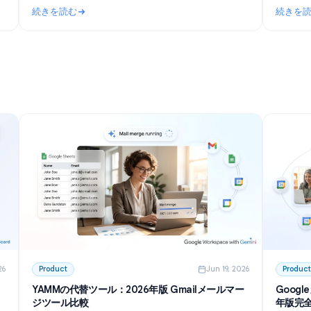
n 27, 2026
Use Cases
Jun 23, 202
使った作
Telegramグループ向けAIチャットボット：導入・
権限設定から2026年のおすすめツールまで
て会議の議
TelegramグループでAIチャットボットを運用する方法
eを使っ
を徹底解説。プライバシーモードの設定から、無料ツ
トの要約、
ール、自作（GitHub）の選択肢まで、コミュニティ
続きを読む
運営者が知っておくべきステップを網羅しました。
使った作成・要約術
: Telegramグループ向けAIチャットボット：導入