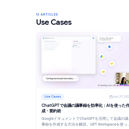
Gmailラベル：2026年版 受信トレイ整
イド
Gmailラベルを使って受信トレイを整理す
びましょう。ラベルの作成、色分け、階層
フィルタで自動化することで、メールワー
続きを読む
より効率的にします。
: Gmailラベル：2026年版 受信トレイ整理
13 ARTICLES
Use Cases