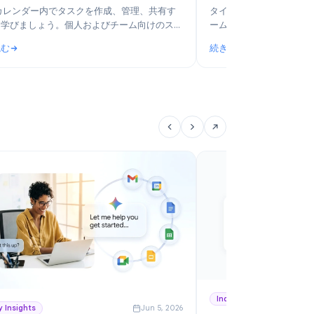
6
Product
Jun 14, 2026
Googleカレンダーのタスク機能の使い方：2026
2
年版完全ガイド
ア
Googleカレンダー内でタスクを作成、管理、共有す
タ
る方法を学びましょう。個人およびチーム向けのステ
ー
ップバイステップガイドです。
お
続きを読む
続
用
ジツール比較
: Googleカレンダーのタスク機能の使い方：2026年版完全ガ
: