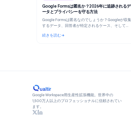
Industry Insights
Industry Insights
Ju
Google Formsは匿名か？2026年に追
ータとプライバシーを守る方法
Google Formsは匿名なのでしょうか？Goog
するデータ、回答者が特定されるケース、
2026年現在、真に匿名なフォームを作成す
続きを読む
詳しく解説します。
: Google Formsは匿名か？2026年