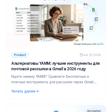
Product
Jun 19, 2026
Альтернативы YAMM: лучшие инструменты для
почтовой рассылки в Gmail в 2026 году
Ищете замену YAMM? Сравните бесплатные и
платные инструменты для рассылки через Gmail,
узнайте актуальные лимиты и поймите, когда пора
Читать далее
переходить на другой сервис.
: Альтернативы YAMM: лучшие инструменты для почтово