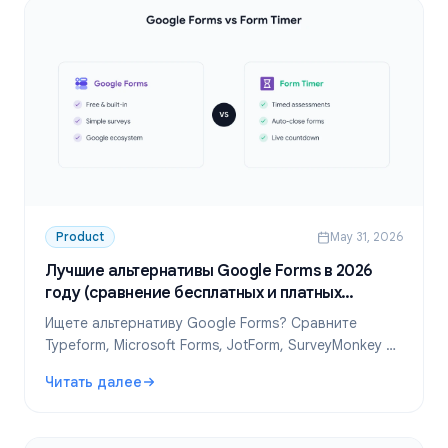
Product
May 31, 2026
Лучшие альтернативы Google Forms в 2026
году (сравнение бесплатных и платных
вариантов)
Ищете альтернативу Google Forms? Сравните
Typeform, Microsoft Forms, JotForm, SurveyMonkey и
другие. Найдите лучший бесплатный конструктор
Читать далее
форм для ваших задач.
: Лучшие альтернативы Google Forms в 2026 году (срав