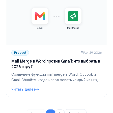
Product
Apr 29, 2026
Mail Merge в Word против Gmail: что выбрать в
2026 году?
Сравнение функций mail merge в Word, Outlook и
Gmail. Узнайте, когда использовать каждый из них,
как они работают и почему mail merge в Gmail,
Читать далее
лучший выбор для современных команд.
: Mail Merge в Word против Gmail: что выбрать в 2026 го