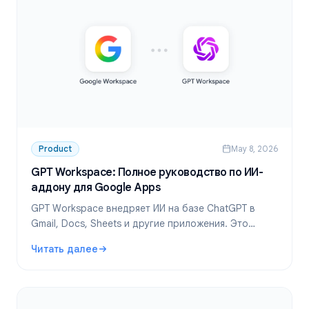
Product
May 8, 2026
GPT Workspace: Полное руководство по ИИ-
аддону для Google Apps
GPT Workspace внедряет ИИ на базе ChatGPT в
Gmail, Docs, Sheets и другие приложения. Это
руководство охватывает установку, функции,
Читать далее
сценарии использования и тарифы.
: GPT Workspace: Полное руководство по ИИ-аддону д