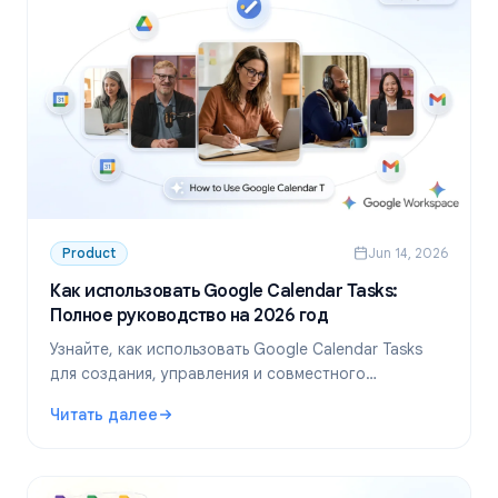
Product
Jun 14, 2026
Как использовать Google Calendar Tasks:
Полное руководство на 2026 год
Узнайте, как использовать Google Calendar Tasks
для создания, управления и совместного
использования задач прямо в Google Calendar.
Читать далее
Пошаговое руководство для частных лиц и команд.
: Как использовать Google Calendar Tasks: Полное руко