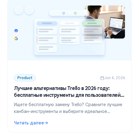
Product
Jun 4, 2026
Лучшие альтернативы Trello в 2026 году:
бесплатные инструменты для пользователей
Google Workspace
Ищете бесплатную замену Trello? Сравните лучшие
канбан-инструменты и выберите идеальное
решение для работы внутри экосистемы Google
Читать далее
Workspace.
: Лучшие альтернативы Trello в 2026 году: бесплатны