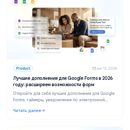
Product
Jun 12, 2026
Лучшие дополнения для Google Forms в 2026
году: расширяем возможности форм
Откройте для себя лучшие дополнения для Google
Forms: таймеры, уведомления по электронной
почте, лимиты ответов и многое другое. Расширьте
Читать далее
функционал Google Forms с помощью бесплатных и
: Лучшие дополнения для Google Forms в 2026 году: 
платных расширений.