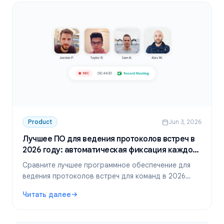
Product
Jun 3, 2026
Лучшее ПО для ведения протоколов встреч в
2026 году: автоматическая фиксация каждого
решения
Сравните лучшее программное обеспечение для
ведения протоколов встреч для команд в 2026
году. Автоматизируйте запись, транскрибацию и
Читать далее
список задач, чтобы ничего не потерялось после
: Лучшее ПО для ведения протоколов встреч в 2026 го
звонка.