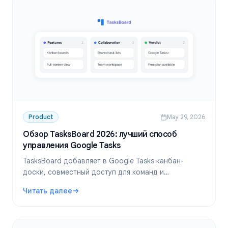
Product
May 29, 2026
Обзор TasksBoard 2026: лучший способ
управления Google Tasks
TasksBoard добавляет в Google Tasks канбан-
доски, совместный доступ для команд и
полноэкранную панель управления. В нашем
Читать далее
полном обзоре 2026 года мы рассматриваем
: Обзор TasksBoard 2026: лучший способ управления Go
функции, цены и то, кому этот сервис подойдет
лучше всего.