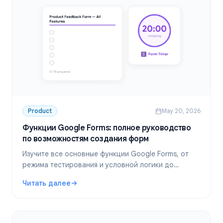
Product
May 20, 2026
Функции Google Forms: полное руководство
по возможностям создания форм
Изучите все основные функции Google Forms, от
режима тестирования и условной логики до
загрузки файлов, уведомлений и ограничения по
Читать далее
времени. Полное руководство по функционалу.
: Функции Google Forms: полное руководство по возм