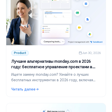
Product
Jun 30, 2026
Лучшие альтернативы monday.com в 2026
году: бесплатное управление проектами в
Google Workspace
Ищете замену monday.com? Узнайте о лучших
бесплатных инструментах в 2026 году, включая
идеальное решение для команд в Google
Читать далее
Workspace — TasksBoard.
: Лучшие альтернативы monday.com в 2026 году: беспл