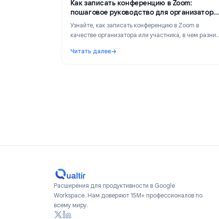
Tips & Tricks
M
Как записать конференцию в Zoom:
пошаговое руководство для органи
и участников
Узнайте, как записать конференцию в Zoom 
качестве организатора или участника, в че
между локальной и облачной записью, как 
Читать далее
транскрипцию и настроить автозапись.
: Как записать конференцию в Zoom: пош