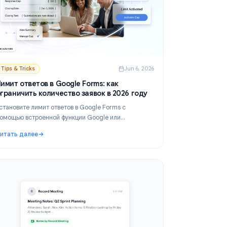
 2026
Tips & Tricks
Jun 6, 2026
Лимит ответов в Google Forms: как
ограничить количество заявок в 2026 году
ей
Установите лимит ответов в Google Forms с
помощью встроенной функции Google или
 и
дополнений. Пошаговое руководство для
Читать далее
регистрации на мероприятия, опросов и форм с
ть свой почтовый ящик в 2026 году
: Лимит ответов в Google Forms: как ограничить кол
ограничением по времени.