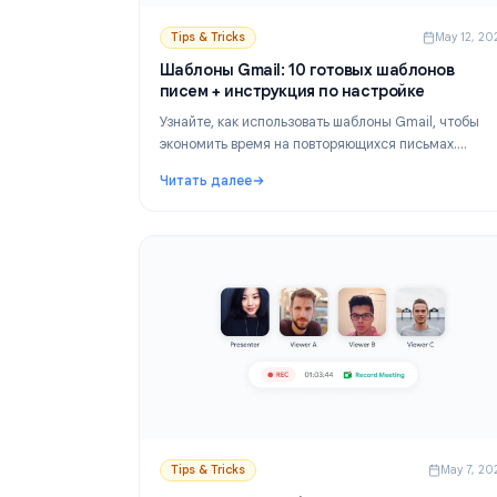
Tips & Tricks
Ma
Шаблоны Gmail: 10 готовых шаблоно
писем + инструкция по настройке
Узнайте, как использовать шаблоны Gmail, 
экономить время на повторяющихся письма
Включает пошаговую настройку, 10 готовых
Читать далее
шаблонов и советы по устранению
: Шаблоны Gmail: 10 готовых шаблонов пи
распространенных проблем.