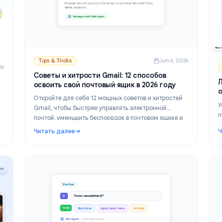
Tips & Tricks
Jun 6,
n 21, 2026
Советы и хитрости Gmail: 12 способов
по
освоить свой почтовый ящик в 2026 году
 году
Откройте для себя 12 мощных советов и хитрост
я
Gmail, чтобы быстрее управлять электронной
почтой, уменьшить беспорядок в почтовом ящике
 друга, а
повысить продуктивность в 2026 году.
Читать далее
ров для
рганизации входящих писем в 2026 году
: Советы и хитрости Gmail: 12 способов освои