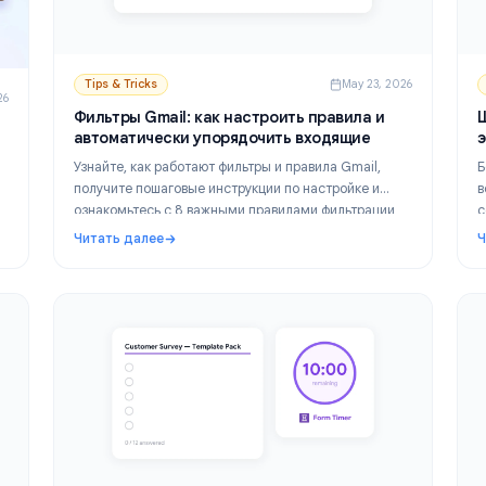
Tips & Tricks
May 23,
un 2, 2026
Фильтры Gmail: как настроить правила и
 12
автоматически упорядочить входящие
оим
Узнайте, как работают фильтры и правила Gmail,
ростей
получите пошаговые инструкции по настройке и
ности:
ознакомьтесь с 8 важными правилами фильтраци
,
которые должен создать каждый профессионал,
Читать далее
гое.
 способов эффективно управлять своим расписанием
: Фильтры Gmail: как настроить правила и ав
чтобы навести порядок в почте.