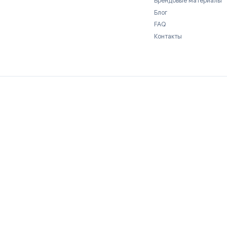
Юридическое
Компани
Условия использования
О нас
по
Политика конфиденциальности
Отзывы
Безопасность
Ваканси
Брендов
Блог
FAQ
Контакт