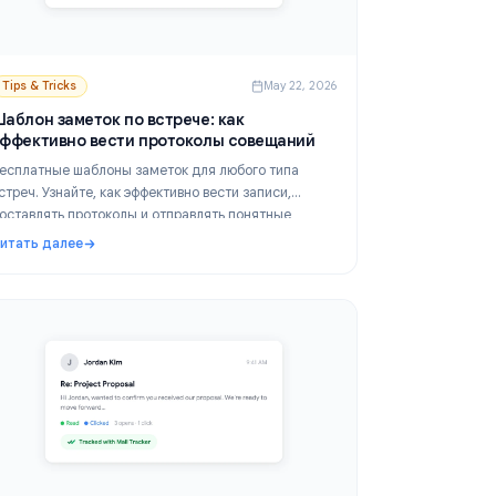
 2026
Tips & Tricks
May 22, 2026
Шаблон заметок по встрече: как
эффективно вести протоколы совещаний
Бесплатные шаблоны заметок для любого типа
встреч. Узнайте, как эффективно вести записи,
и,
составлять протоколы и отправлять понятные
письма с итогами.
Читать далее
томатически упорядочить входящие
: Шаблон заметок по встрече: как эффективно вест