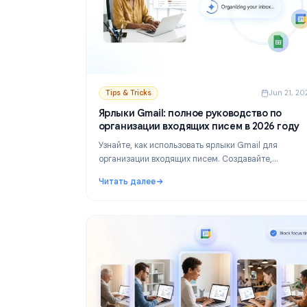
Tips & Tricks
Ju
Ярлыки Gmail: полное руководство 
организации входящих писем в 2026
Узнайте, как использовать ярлыки Gmail дл
организации входящих писем. Создавайте,
раскрашивайте и вкладывайте ярлыки друг в
Читать далее
затем автоматизируйте их с помощью фильт
: Ярлыки Gmail: полное руководство по о
более эффективной работы с почтой.