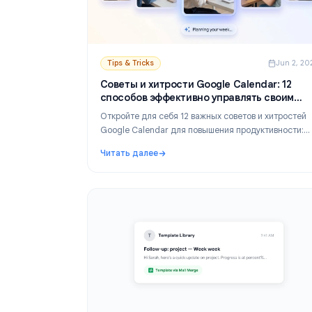
Tips & Tricks
J
Советы и хитрости Google Calendar:
способов эффективно управлять св
расписанием
Откройте для себя 12 важных советов и хит
Google Calendar для повышения продуктив
цветовое кодирование, блокировка времени
Читать далее
уведомления, горячие клавиши и многое дру
: Советы и хитрости Google Calendar: 12