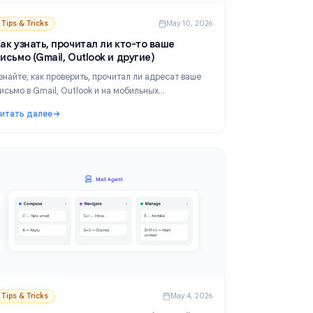
 2026
Tips & Tricks
May 10, 2026
Как узнать, прочитал ли кто-то ваше
письмо (Gmail, Outlook и другие)
Узнайте, как проверить, прочитал ли адресат ваше
письмо в Gmail, Outlook и на мобильных
ь
устройствах. Сравните уведомления о прочтении и
Читать далее
ния.
инструменты для отслеживания писем, чтобы
для любых задач
: Как узнать, прочитал ли кто-то ваше письмо (Gmail,
выбрать самый надежный метод.