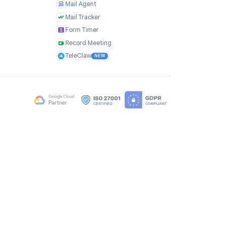
я
Продукты
TasksBoard
GPT Workspace
и
Mail Merge
ые материалы
Mail Agent
Mail Tracker
Form Timer
ы
Record Meeting
TeleClaw
NEW