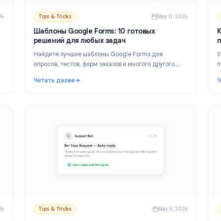
y 12, 2026
Tips & Tricks
May 11,
в
Шаблоны Google Forms: 10 готовых
решений для любых задач
чтобы
Найдите лучшие шаблоны Google Forms для
х.
опросов, тестов, форм заказов и многого другого.
Бесплатные готовые дизайны помогут сэкономит
Читать далее
время на настройку и повысить процент заполне
сем + инструкция по настройке
: Шаблоны Google Forms: 10 готовых решений 