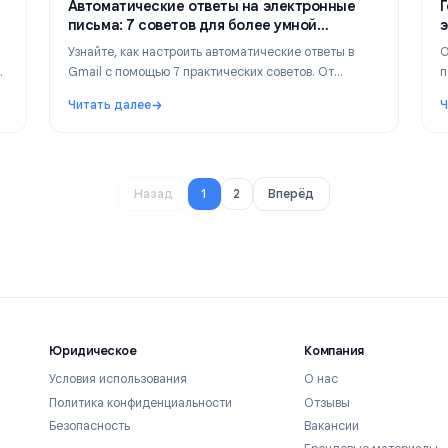
ay 7, 2026
Tips & Tricks
May 5, 
Автоматические ответы на электронные
заторов
письма: 7 советов для более умной
автоответов в Gmail
в
Узнайте, как настроить автоматические ответы в
м разница
Gmail с помощью 7 практических советов. От
включить
автоответчика для отпуска до ответов на базе ИИ
Читать далее
которые экономят часы работы каждую неделю.
аговое руководство для организаторов и участников
: Автоматические ответы на электронные письм
1
2
Назад
Вперёд