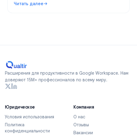
Читать далее
по-настоящему анонимные формы в 2026 году.
: Являются ли Google Forms анонимными? Что отслежив
Расширения для продуктивности в Google Workspace. Нам
доверяют 15M+ профессионалов по всему миру.
Юридическое
Компания
Условия использования
О нас
Политика
Отзывы
конфиденциальности
Вакансии