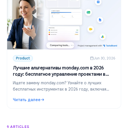
Product
Jun 30, 2026
Лучшие альтернативы monday.com в 2026
году: бесплатное управление проектами в
Google Workspace
Ищете замену monday.com? Узнайте о лучших
бесплатных инструментах в 2026 году, включая
идеальное решение для команд в Google
Читать далее
Workspace — TasksBoard.
: Лучшие альтернативы monday.com в 2026 году: беспл
9 ARTICLES