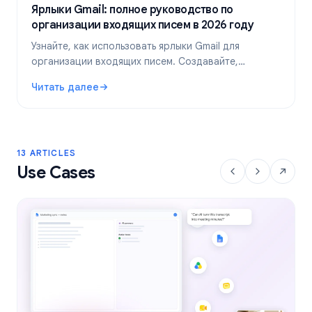
Ярлыки Gmail: полное руководство по
организации входящих писем в 2026 году
Узнайте, как использовать ярлыки Gmail для
организации входящих писем. Создавайте,
раскрашивайте и вкладывайте ярлыки друг в друга,
Читать далее
а затем автоматизируйте их с помощью фильтров
: Ярлыки Gmail: полное руководство по организации вх
для более эффективной работы с почтой.
13 ARTICLES
Use Cases