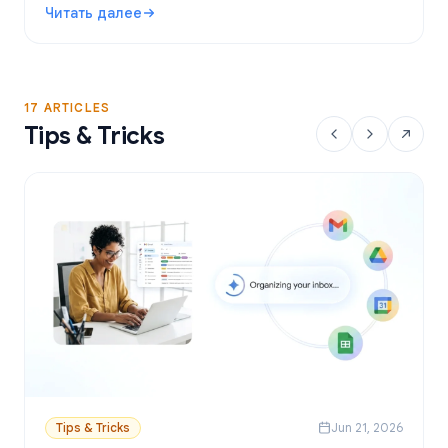
Читать далее
персонализированные письма через Google
: Бесплатные инструменты для Mail Merge в Gmail: луч
Таблицы.
17 ARTICLES
Tips & Tricks
Tips & Tricks
Jun 21, 2026