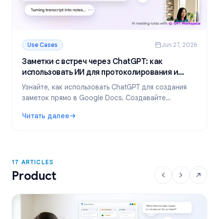
Use Cases
Jun 27, 2026
Заметки с встреч через ChatGPT: как
использовать ИИ для протоколирования и
суммаризации
Узнайте, как использовать ChatGPT для создания
заметок прямо в Google Docs. Создавайте
шаблоны, резюмируйте транскрипты и выделяйте
Читать далее
задачи с помощью GPT Workspace.
: Заметки с встреч через ChatGPT: как использовать И
17 ARTICLES
Product