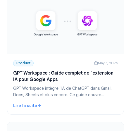
Product
May 8, 2026
GPT Workspace : Guide complet de l'extension
IA pour Google Apps
GPT Workspace intègre l'IA de ChatGPT dans Gmail,
Docs, Sheets et plus encore. Ce guide couvre
l'installation, les fonctionnalités, les cas d'usage et la
Lire la suite
tarification.
: GPT Workspace : Guide complet de l'extension IA pour 