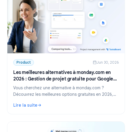
Product
Jun 30, 2026
Les meilleures alternatives à monday.com en
2026 : Gestion de projet gratuite pour Google
Workspace
Vous cherchez une alternative à monday.com ?
Découvrez les meilleures options gratuites en 2026,
dont la solution idéale pour les équipes utilisant
Lire la suite
Google Workspace : TasksBoard.
: Les meilleures alternatives à monday.com en 2026 : Ges