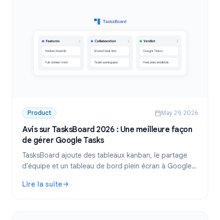
Product
May 29, 2026
Avis sur TasksBoard 2026 : Une meilleure façon
de gérer Google Tasks
TasksBoard ajoute des tableaux kanban, le partage
d'équipe et un tableau de bord plein écran à Google
Tasks. Notre avis complet 2026 couvre les
Lire la suite
fonctionnalités, les tarifs et les profils d'utilisateurs
: Avis sur TasksBoard 2026 : Une meilleure façon de gére
cibles.