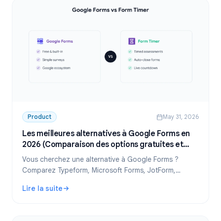
Product
May 31, 2026
Les meilleures alternatives à Google Forms en
2026 (Comparaison des options gratuites et
payantes)
Vous cherchez une alternative à Google Forms ?
Comparez Typeform, Microsoft Forms, JotForm,
SurveyMonkey et bien d'autres. Trouvez le meilleur
Lire la suite
créateur de formulaires gratuit pour vos besoins.
: Les meilleures alternatives à Google Forms en 2026 (Co