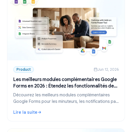
Product
Jun 12, 2026
Les meilleurs modules complémentaires Google
Forms en 2026 : Étendez les fonctionnalités de
vos formulaires
Découvrez les meilleurs modules complémentaires
Google Forms pour les minuteurs, les notifications par
e-mail, les limites de réponse, et bien plus encore.
Lire la suite
Étendez Google Forms avec des extensions gratuites
: Les meilleurs modules complémentaires Google Forms en
et payantes.