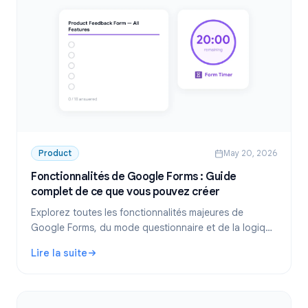
Product
May 20, 2026
Fonctionnalités de Google Forms : Guide
complet de ce que vous pouvez créer
Explorez toutes les fonctionnalités majeures de
Google Forms, du mode questionnaire et de la logique
conditionnelle aux téléchargements de fichiers,
Lire la suite
notifications et limites de temps. Le guide complet des
: Fonctionnalités de Google Forms : Guide complet de ce
fonctionnalités.