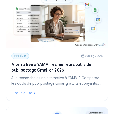
Product
Jun 19, 2026
Alternative à YAMM : les meilleurs outils de
publipostage Gmail en 2026
À la recherche d'une alternative à YAMM ? Comparez
les outils de publipostage Gmail gratuits et payants,
leurs quotas quotidiens et découvrez quand il est
Lire la suite
temps de changer.
: Alternative à YAMM : les meilleurs outils de publipostag