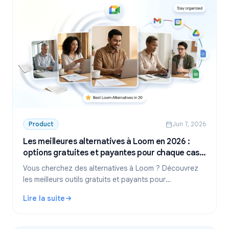
Product
Jun 7, 2026
Les meilleures alternatives à Loom en 2026 :
options gratuites et payantes pour chaque cas
d'usage
Vous cherchez des alternatives à Loom ? Découvrez
les meilleurs outils gratuits et payants pour
l'enregistrement de réunions, la capture d'écran et la
Lire la suite
vidéo asynchrone en 2026.
: Les meilleures alternatives à Loom en 2026 : options gr