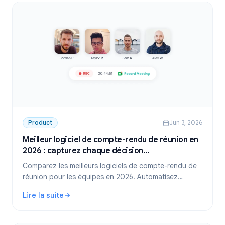
Product
Jun 3, 2026
Meilleur logiciel de compte-rendu de réunion en
2026 : capturez chaque décision
automatiquement
Comparez les meilleurs logiciels de compte-rendu de
réunion pour les équipes en 2026. Automatisez
l'enregistrement, la transcription et les plans d'action
Lire la suite
pour ne rien perdre après chaque appel.
: Meilleur logiciel de compte-rendu de réunion en 2026 :