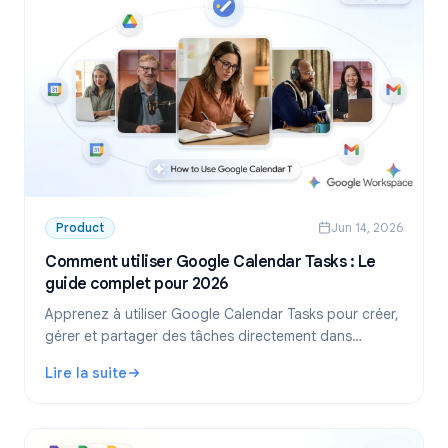
Product
Jun 14, 2026
Comment utiliser Google Calendar Tasks : Le
guide complet pour 2026
Apprenez à utiliser Google Calendar Tasks pour créer,
gérer et partager des tâches directement dans
Google Calendar. Un guide étape par étape pour les
Lire la suite
particuliers et les équipes.
: Comment utiliser Google Calendar Tasks : Le guide comp