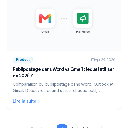
Product
Apr 29, 2026
Publipostage dans Word vs Gmail : lequel utiliser
en 2026 ?
Comparaison du publipostage dans Word, Outlook et
Gmail. Découvrez quand utiliser chaque outil,
comment ils fonctionnent et pourquoi le publipostage
Lire la suite
Gmail est le meilleur choix pour les équipes modernes.
: Publipostage dans Word vs Gmail : lequel utiliser en 202