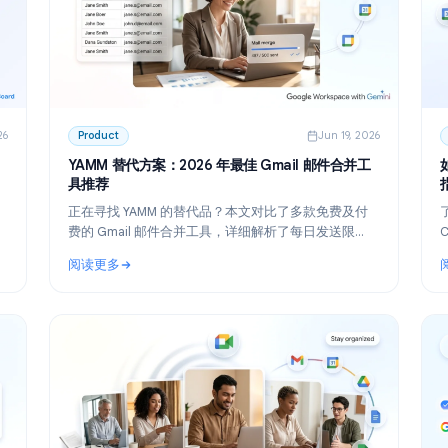
n 30, 2026
Product
Jun 19,
合
YAMM 替代方案：2026 年最佳 Gmail 邮件合
理工具
具推荐
您盘点
正在寻找 YAMM 的替代品？本文对比了多款免费及
并重点推荐
费的 Gmail 邮件合并工具，详细解析了每日发送限
sBoard。
额，并告诉你何时该从 Yet Another Mail Merge 
阅读更多
更适合的工具。
 Google Workspace 团队的免费项目管理工具
: YAMM 替代方案：2026 年最佳 Gmail 邮件合并