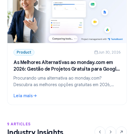
Product
Jun 30, 2026
As Melhores Alternativas ao monday.com em
2026: Gestão de Projetos Gratuita para Google
Workspace
Procurando uma alternativa ao monday.com?
Descubra as melhores opções gratuitas em 2026,
incluindo a escolha ideal para equipes que usam
Leia mais
Google Workspace: o TasksBoard.
: As Melhores Alternativas ao monday.com em 2026: Gest
9 ARTICLES
Industry Insights