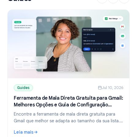
Guides
Jul 10, 2026
Ferramenta de Mala Direta Gratuita para Gmail:
Melhores Opções e Guia de Configuração
(2026)
Encontre a ferramenta de mala direta gratuita para
Gmail que melhor se adapta ao tamanho da sua lista.
Compare os planos gratuitos do YAMM, Mailmeteor e
Leia mais
Mail Merge, e aprenda a enviar e-mails personalizados
: Ferramenta de Mala Direta Gratuita para Gmail: Melhore