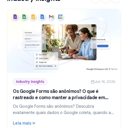
Industry Insights
Jun 14, 2026
Os Google Forms são anônimos? O que é
rastreado e como manter a privacidade em
2026
Os Google Forms são anônimos? Descubra
exatamente quais dados o Google coleta, quando as
respostas revelam sua identidade e como criar
Leia mais
formulários verdadeiramente anônimos em 2026.
: Os Google Forms são anônimos? O que é rastreado e c