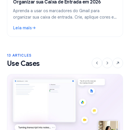
Organizar sua Caixa de Entrada em 2026
Aprenda a usar os marcadores do Gmail para
organizar sua caixa de entrada. Crie, aplique cores e
aninhe marcadores, e automatize-os com filtros para
Leia mais
um fluxo de trabalho de e-mail mais limpo.
: Marcadores do Gmail: Guia Completo para Organizar sua
13 ARTICLES
Use Cases