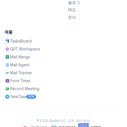
블로그
FAQ
문의
제품
TasksBoard
GPT Workspace
Mail Merge
Mail Agent
Mail Tracker
Form Timer
Record Meeting
TeleClaw
NEW
©
2026
Qualtir LLC.
모든 권리 보유.