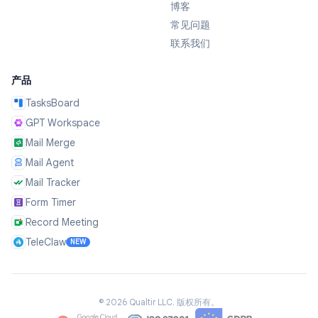
博客
常见问题
联系我们
产品
TasksBoard
GPT Workspace
Mail Merge
Mail Agent
Mail Tracker
Form Timer
Record Meeting
TeleClaw
NEW
©
2026
Qualtir LLC.
版权所有。